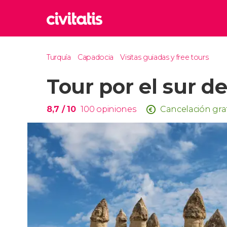
Rom
Turquía
Capadocia
Visitas guiadas y free tours
Italia
Tour por el sur d
Lond
Reino 
Edim
8,7
/ 10
100
opiniones
Cancelación gra
Reino 
Marr
Marrue
Esta
Turquía