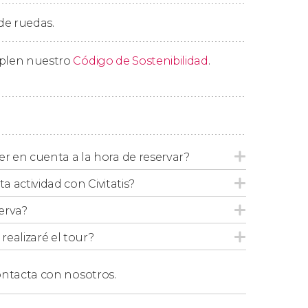
 de ruedas.
mplen nuestro
Código de Sostenibilidad
.
puntos:
 en cuenta a la hora de reservar?
ta actividad con Civitatis?
n cuál de los puntos de encuentro anteriores
erva?
ealizaré el tour?
ntacta con nosotros.
que todos los datos de los pasajeros