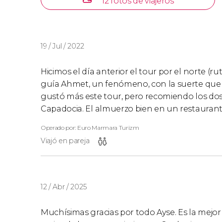
12 fotos de viajeros
19 / Jul / 2022
Hicimos el día anterior el tour por el norte (rut
guía Ahmet, un fenómeno, con la suerte que s
gustó más este tour, pero recomiendo los do
Capadocia. El almuerzo bien en un restauran
Operado por: Euro Marmara Turizm
Viajó en pareja
12 / Abr / 2025
Muchísimas gracias por todo Ayse. Es la mejor