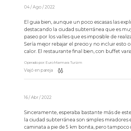
04 / Ago / 2022
El guia bien, aunque un poco escasas las explic
destacando la ciudad subterránea que es muy
paseo por los valles que es imposible de realiz
Sería mejor rebajar el precio y no incluir esto 
calor. El restaurante final bien, con buffet v
Operado por: Euro Marmara Turizm
Viajó en pareja
16 / Abr / 2022
Sinceramente, esperaba bastante más de este 
la ciudad subterránea son simples miradores e
caminata a pie de 5 km bonita, pero tampoco i