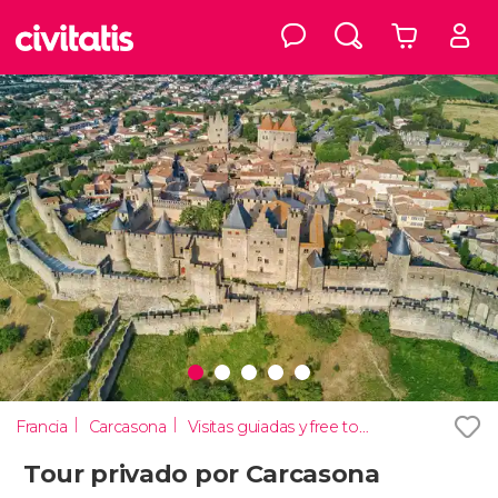
Francia
Carcasona
Visitas guiadas y free tours
Tour privado por Carcasona