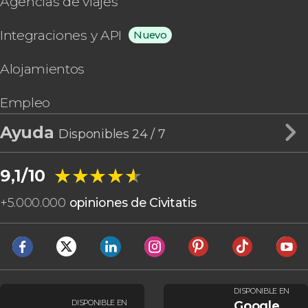
Agencias de viajes
Integraciones y API
Nuevo
Alojamientos
Empleo
Ayuda
Disponibles 24 / 7
★★★★★
★★★★★
9,1/10
+
5.000.000
opiniones de Civitatis
DISPONIBLE EN
DISPONIBLE EN
Google