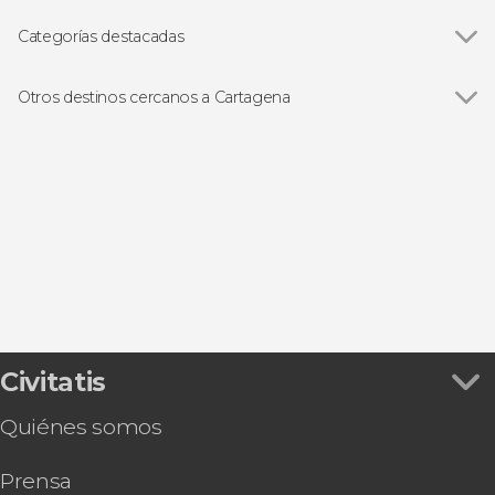
Teatro Romano de Cartagena
Categorías destacadas
Visitas guiadas y free tours
Otros destinos cercanos a Cartagena
Ver todas
La Azohía
Isla Plana
Torre-Pacheco
Murcia
Cabo de Palos
Civitatis
Quiénes somos
Prensa