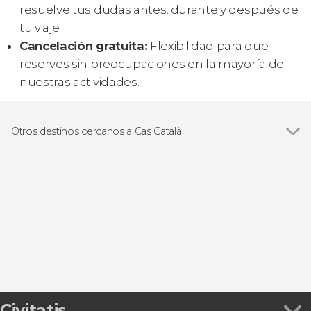
resuelve tus dudas antes, durante y después de
tu viaje.
Cancelación gratuita:
Flexibilidad para que
reserves sin preocupaciones en la mayoría de
nuestras actividades.
Otros destinos cercanos a Cas Català
Ver todas
Palma de Mallorca
El Arenal
Peguera
Santa Ponsa
Can Pastilla
Civitatis