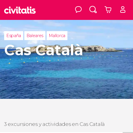
España
Baleares
Mallorca
Cas Català
3 excursiones y actividades en Cas Català