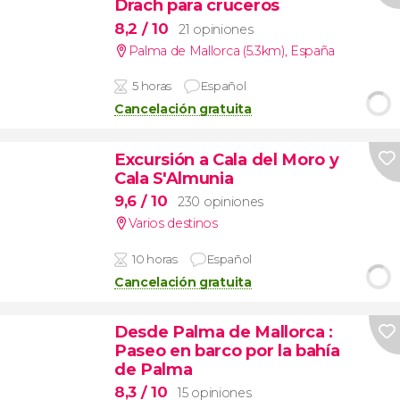
Drach para cruceros
8,2
/ 10
21 opiniones
Palma de Mallorca (5.3km)
,
España
5 horas
Español
Cancelación gratuita
Excursión a Cala del Moro y
Cala S'Almunia
9,6
/ 10
230 opiniones
Varios destinos
10 horas
Español
Cancelación gratuita
Desde Palma de Mallorca
:
Paseo en barco por la bahía
de Palma
8,3
/ 10
15 opiniones