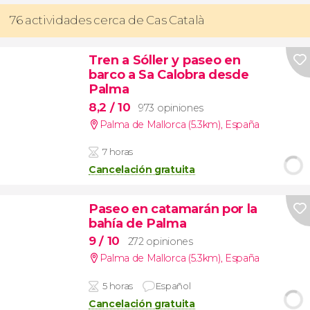
76 actividades cerca de Cas Català
Tren a Sóller y paseo en
barco a Sa Calobra desde
Palma
8,2
/ 10
973 opiniones
Palma de Mallorca (5.3km)
,
España
7 horas
Cancelación gratuita
Paseo en catamarán por la
bahía de Palma
9
/ 10
272 opiniones
Palma de Mallorca (5.3km)
,
España
5 horas
Español
Cancelación gratuita