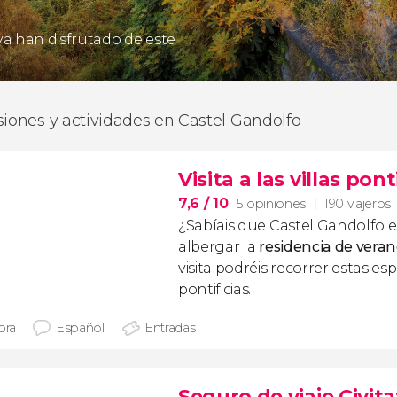
 ya han disfrutado de este
siones y actividades en Castel Gandolfo
Visita a las villas po
7,6
/ 10
5 opiniones
190 viajeros
¿Sabíais que Castel Gandolfo 
albergar la
residencia de veran
visita podréis recorrer estas esp
pontificias.
ora
Español
Entradas
Seguro de viaje Civita