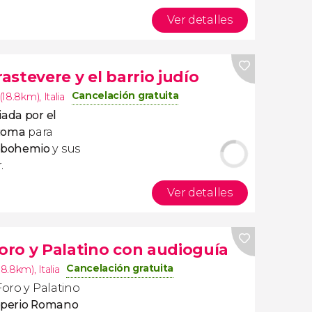
Ver detalles
rastevere y el barrio judío
Cancelación gratuita
(18.8km)
,
Italia
uiada por
el
 Roma
para
 bohemio
y sus
.
Ver detalles
Foro y Palatino con audioguía
Cancelación gratuita
18.8km)
,
Italia
Foro y Palatino
mperio Romano