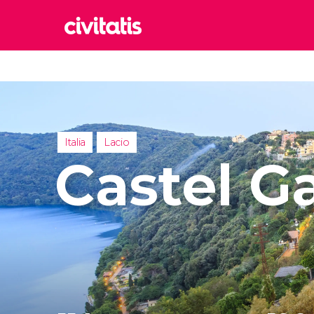
Rom
Italia
Lond
Reino 
Italia
Lacio
Edim
Castel G
Reino 
Marr
Marrue
Esta
Turquía