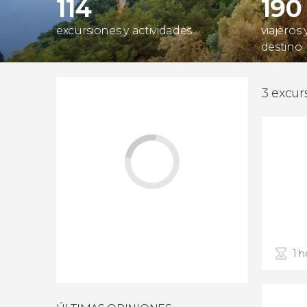
114
190
excursiones y actividades
viajeros
destino
3 excur
1 h