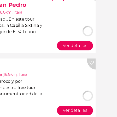
 San Pedro
18.8km)
,
Italia
dad
... En este tour
os
, la
Capilla Sixtina
y
ejor de El Vaticano!
Ver detalles
 (18.8km)
,
Italia
rroco y, por
 nuestro
free tour
onumentalidad de la
Ver detalles