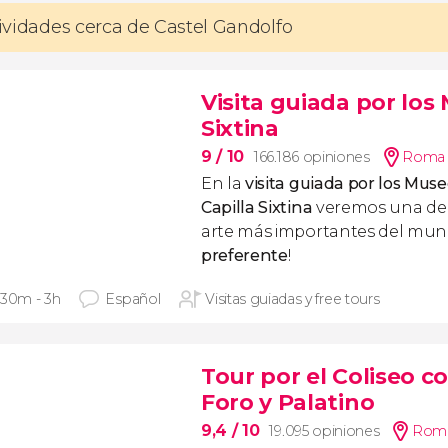
ctividades cerca de Castel Gandolfo
Visita guiada por los
Sixtina
9
/ 10
166.186 opiniones
Roma 
En la
visita guiada por los Muse
Capilla Sixtina
veremos una de 
arte más importantes del mund
preferente
!
 30m - 3h
Español
Visitas guiadas y free tours
Tour por el Coliseo co
Foro y Palatino
9,4
/ 10
19.095 opiniones
Roma