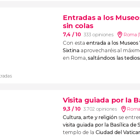
Entradas a los Museos
sin colas
7,4
/ 10
333 opiniones
Roma (
Con esta
entrada a los Museos V
Sixtina
aprovecharéis al máximo
en Roma,
saltándoos las tedios
tradas
Visita guiada por la 
9,3
/ 10
3.702 opiniones
Roma 
Cultura, arte y religión
se entre
visita guiada por la Basílica de
templo de la
Ciudad del Vatica