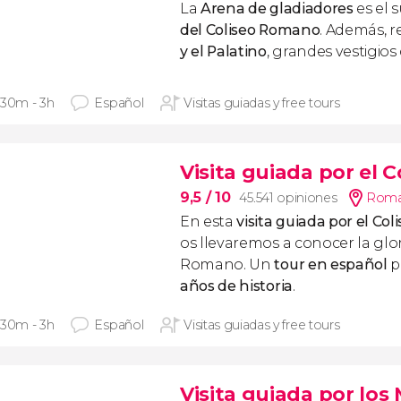
La
Arena de gladiadores
es el
del Coliseo Romano
. Además, 
y el Palatino
, grandes vestigios
 30m - 3h
Español
Visitas guiadas y free tours
Visita guiada por el C
9,5
/ 10
45.541 opiniones
Roma
En esta
visita guiada por el Col
os llevaremos a conocer la glor
Romano. Un
tour en español
p
años de historia
.
 30m - 3h
Español
Visitas guiadas y free tours
Visita guiada por los