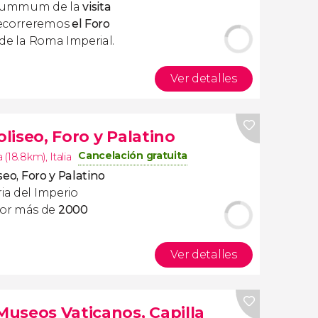
 summum de la
visita
recorreremos
el Foro
 de la Roma Imperial.
Ver detalles
oliseo, Foro y Palatino
Cancelación gratuita
 (18.8km)
,
Italia
iseo, Foro y Palatino
ia del Imperio
or más de
2000
Ver detalles
 Museos Vaticanos, Capilla