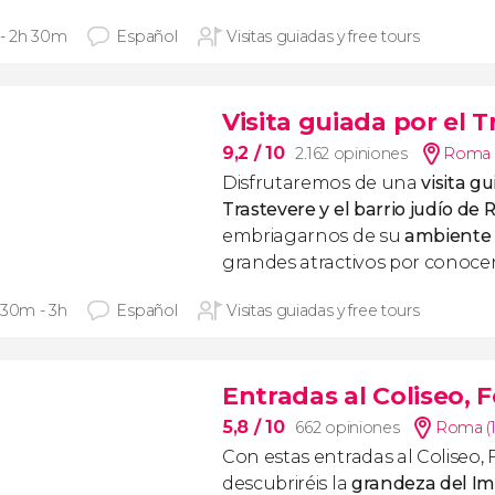
 - 2h 30m
Español
Visitas guiadas y free tours
Visita guiada por el T
9,2
/ 10
2.162 opiniones
Roma 
Disfrutaremos de una
visita g
Trastevere y el barrio judío de
embriagarnos de su
ambiente
grandes atractivos por conocer
 30m - 3h
Español
Visitas guiadas y free tours
Entradas al Coliseo, 
5,8
/ 10
662 opiniones
Roma (
Con estas entradas al Coliseo, 
descubriréis la
grandeza del I