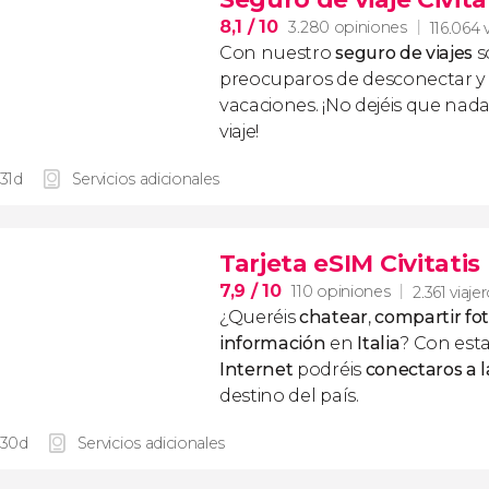
8,1
/ 10
3.280 opiniones
116.064 
Con nuestro
seguro de viajes
s
preocuparos de desconectar y d
vacaciones. ¡No dejéis que nad
viaje!
 31d
Servicios adicionales
Tarjeta eSIM Civitatis 
7,9
/ 10
110 opiniones
2.361 viaje
¿Queréis
chatear
,
compartir fo
información
en
Italia
? Con est
Internet
podréis
conectaros a l
destino del país.
 30d
Servicios adicionales