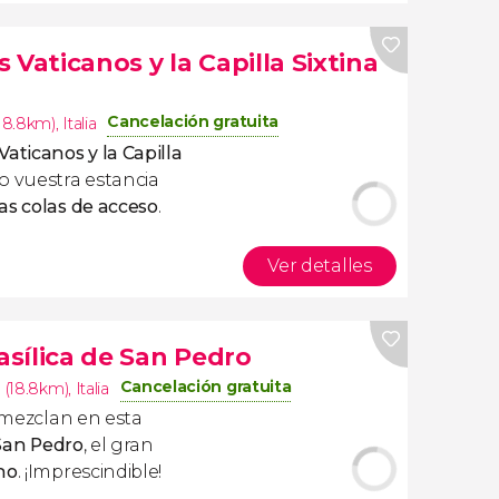
 Vaticanos y la Capilla Sixtina
Cancelación gratuita
18.8km)
,
Italia
aticanos y la Capilla
 vuestra estancia
as colas de acceso
.
Ver detalles
Basílica de San Pedro
Cancelación gratuita
(18.8km)
,
Italia
mezclan en esta
 San Pedro
, el gran
no
. ¡Imprescindible!