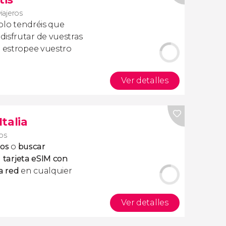
viajeros
olo tendréis que
isfrutar de vuestras
a estropee vuestro
Ver detalles
Italia
ros
tos
o
buscar
a
tarjeta eSIM con
a red
en cualquier
Ver detalles