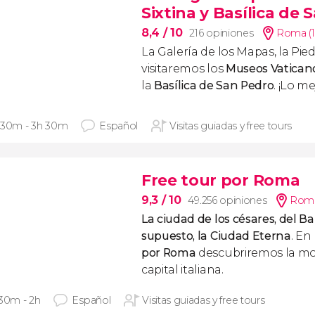
Sixtina y Basílica de
8,4
/ 10
216 opiniones
Roma (
La Galería de los Mapas, la
Pie
visitaremos los
Museos Vatican
la
Basílica de San Pedro
. ¡Lo m
 30m - 3h 30m
Español
Visitas guiadas y free tours
Free tour por Roma
9,3
/ 10
49.256 opiniones
Roma
La ciudad de los césares, del Ba
supuesto, la Ciudad Eterna
. En
por Roma
descubriremos la m
capital italiana.
 30m - 2h
Español
Visitas guiadas y free tours