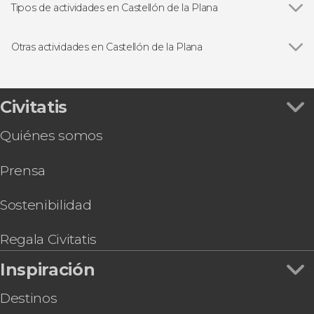
Tipos de actividades en Castellón de la Plana
Ver todas
Visitas guiadas y free tours
Excursiones de un día
Otras actividades en Castellón de la Plana
Ver todas
Free tour por Castellón de la Plana
Visita guiada por el Museo de Bellas Artes
Tour por Castellón con degustación de
Civitatis
productos locales
Quiénes somos
Prensa
Sostenibilidad
Regala Civitatis
Inspiración
Destinos