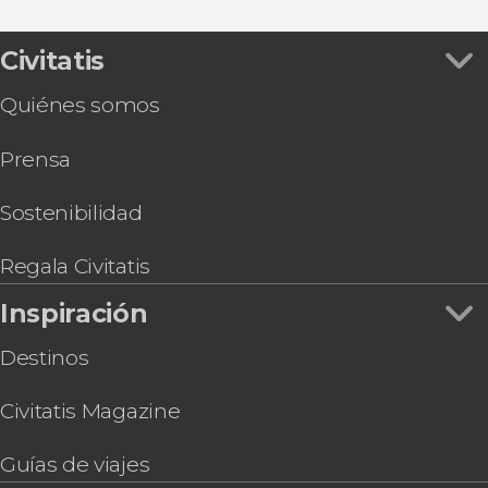
Ver todas
Tour por los templos de Chiang Mai
Free tour por Chiang Mai
Clase de cocina tailandesa
Civitatis
Boda tailandesa ¡Cásate con el rito tradicional!
Quiénes somos
Tour gastronómico por Chiang Mai
Tirolina en Chiang Mai
Prensa
Masaje tailandés en Chiang Mai
Espectáculo de cabaret Siam Dragon
Tour privado por Doi Suthep y Wat Pha Lat
Sostenibilidad
Regala Civitatis
Inspiración
Destinos
Civitatis Magazine
Guías de viajes