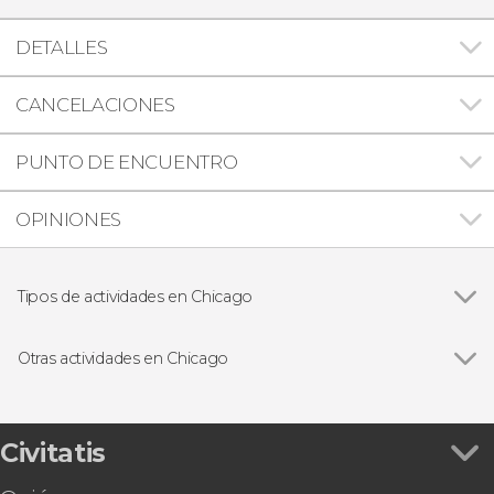
DETALLES
CANCELACIONES
PUNTO DE ENCUENTRO
OPINIONES
Tipos de actividades en Chicago
Ver todas
Visitas guiadas y free tours
Free Tour
Otras actividades en Chicago
Paseos en barco
Ver todas
Entradas para Skydeck Chicago, el mirador de la
Tarjetas turísticas
Torre Willis
Deportivos
Entrada para 360 Chicago Observation Deck
Civitatis
Autobús turístico de Chicago