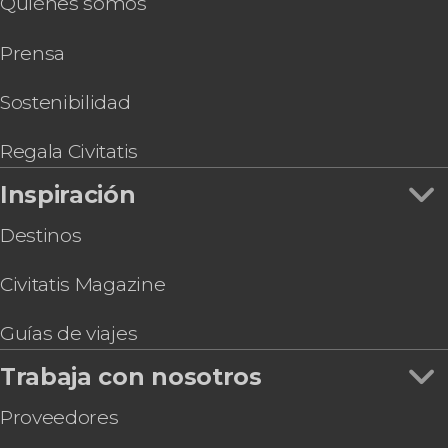
Quiénes somos
Entradas al Instituto de Arte de Chicago con
audioguía
Prensa
Entrada al Museo de Ciencia e Industria con
audioguía
Entrada al Museo Field de Historia Natural con
Sostenibilidad
audioguía
Visita guiada por el Chicago Theatre
Regala Civitatis
Entrada al Museo del Helado de Chicago
Inspiración
Entradas para Color Factory Chicago
Entrada al Museo de la Tortura de Chicago
Destinos
Civitatis Magazine
Guías de viajes
Trabaja con nosotros
Proveedores