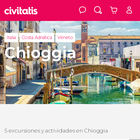
Italia
Costa Adriática
Véneto
Chioggia
5 excursiones y actividades en Chioggia