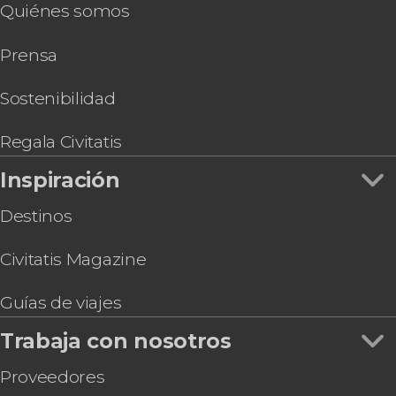
Quiénes somos
Entrada a Aquarock
Tour de Menorca, la vuelta a la isla
Prensa
Snorkel en Cala en Brut
Tour privado por Ciudadela
Senderismo nocturno por las playas de La Vall
Sostenibilidad
Regala Civitatis
Inspiración
Destinos
Civitatis Magazine
Guías de viajes
Trabaja con nosotros
Proveedores