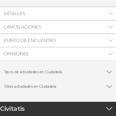
DETALLES
CANCELACIONES
PUNTO DE ENCUENTRO
OPINIONES
Tipos de actividades en Ciudadela
Buceo
Otras actividades en Ciudadela
Ver todas
Paseo en barco por las calas del sur de Menorca
Free tour por Ciudadela
Entrada a Binissuès con demostración de
Civitatis
elaboración de queso