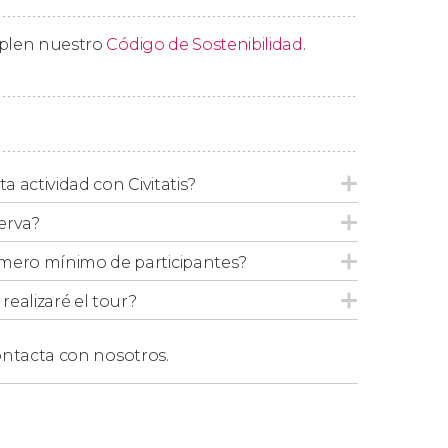
eo
mplen nuestro
Código de Sostenibilidad
.
olonia del Sacramento, podéis reservar
 desde Montevideo
.
ta actividad con Civitatis?
erva?
mero mínimo de participantes?
ealizaré el tour?
ntacta con nosotros.