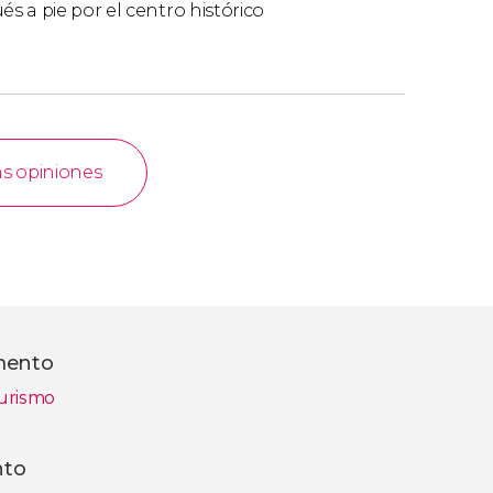
a pie por el centro histórico ️
as opiniones
amento
urismo
nto