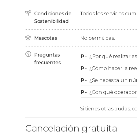
Excursión desde Montevid
Condiciones de
Todos los servicios cu
Sostenibilidad
Si os alojáis en Montevideo y queréis visitar C
nuestra
excursión a Colonia del Sacramento
Mascotas
No permitidas.
Preguntas
P
-
¿Por qué realizar es
frecuentes
P
-
¿Cómo hacer la res
P
-
¿Se necesita un nú
P
-
¿Con qué operador r
Si tienes otras dudas,
co
Cancelación gratuita