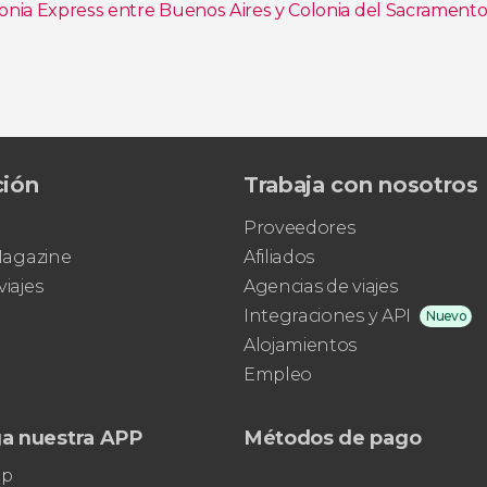
lonia Express entre Buenos Aires y Colonia del Sacrament
ción
Trabaja con nosotros
Proveedores
 Magazine
Afiliados
viajes
Agencias de viajes
Integraciones y API
Nuevo
Alojamientos
Empleo
a nuestra APP
Métodos de pago
pp