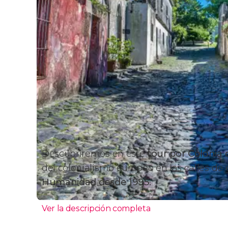
Descubriremos en este
tour por Colonia
del colonialismo europeo en las calles de
Humanidad desde 1995.
Ver la descripción completa
Itinerario