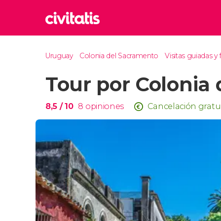
Rom
Uruguay
Colonia del Sacramento
Visitas guiadas y 
Italia
Tour por Colonia
Lond
Reino 
Edim
8,5
/ 10
8
opiniones
Cancelación gratu
Reino 
Marr
Marrue
Esta
Turquía