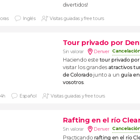
divertidos!
horas
Inglés
Visitas guiadas y free tours
Tour privado por Den
Cancelación
Sin valorar
Denver
Haciendo este
tour privado po
visitar los grandes
atractivos tur
de Colorado
junto a un
guía en
vosotros
.
 4h
Español
Visitas guiadas y free tours
Rafting en el río Clea
Cancelación
Sin valorar
Denver
Practicando
rafting en el río C