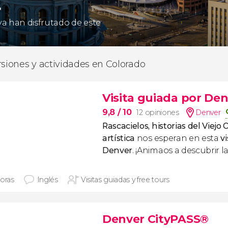
4
 ya han disfrutado de este
rsiones y actividades en Colorado
Visita guiada por De
9,8
/ 10
12 opiniones
Denver
Rascacielos, historias del Viejo 
artística
nos esperan en esta
v
Denver
. ¡Animaos a descubrir l
horas
Inglés
Visitas guiadas y free tours
Denver CityPASS®