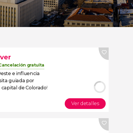
nver
Cancelación gratuita
Oeste e influencia
isita guiada por
a
capital de Colorado
!
Ver detalles