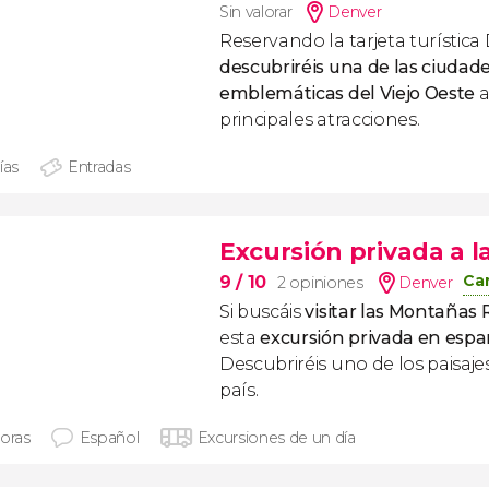
Sin valorar
Denver
Reservando la tarjeta turístic
descubriréis
una de las ciudad
emblemáticas del Viejo Oeste
a
principales atracciones.
ías
Entradas
Excursión privada a 
Can
9
/ 10
2 opiniones
Denver
Si buscáis
visitar las Montañas 
esta
excursión privada en espa
Descubriréis uno de los paisaje
país.
horas
Español
Excursiones de un día