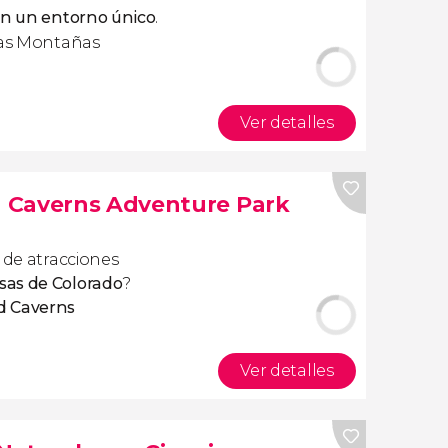
en un entorno único
.
 las Montañas
Ver detalles
 Caverns Adventure Park
 de atracciones
as de Colorado
?
d Caverns
Ver detalles