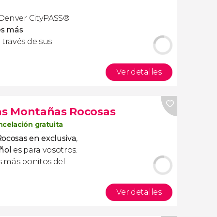
a Denver CityPASS
®
es más
 través de sus
Ver detalles
las Montañas Rocosas
celación gratuita
Rocosas en exclusiva
,
ñol
es para vosotros.
s más bonitos del
Ver detalles