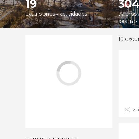
19
30
excursiones y actividades
viajeros
destino
19 excu
2 