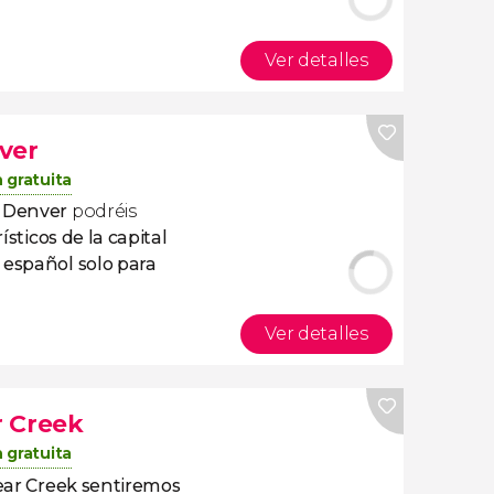
Ver detalles
ver
 gratuita
r Denver
podréis
ísticos de la capital
 español solo para
Ver detalles
r Creek
 gratuita
lear Creek sentiremos