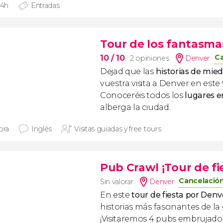
 4h
Entradas
Tour de los fantasma
Ca
10
/ 10
2 opiniones
Denver
Dejad que las
historias de mie
vuestra visita a Denver en este
Conoceréis todos los
lugares 
alberga la ciudad.
ora
Inglés
Visitas guiadas y free tours
Pub Crawl ¡Tour de fi
Cancelación
Sin valorar
Denver
En este
tour de fiesta por Den
historias más fascinantes de la
¡Visitaremos 4 pubs embrujado