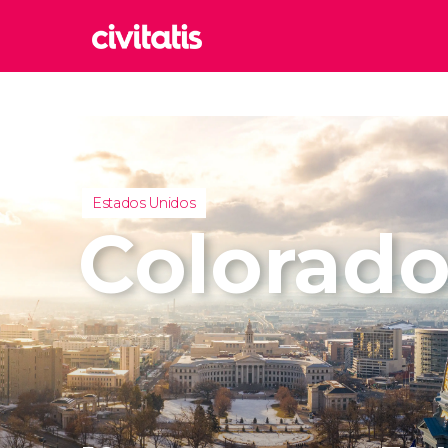
Rom
Italia
Lond
Reino 
Estados Unidos
Edim
Colorad
Reino 
Marr
Marrue
Esta
Turquía