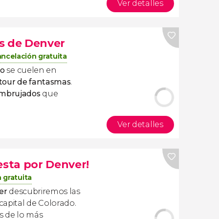
Ver detalles
s de Denver
ncelación gratuita
do
se cuelen en
tour de fantasmas
.
embrujados
que
Ver detalles
esta por Denver!
 gratuita
ver
descubriremos las
 capital de Colorado.
s de lo más