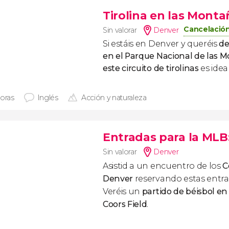
Tirolina en las Mont
Cancelación
Sin valorar
Denver
Si estáis en Denver y queréis
de
en el Parque Nacional de las 
este circuito de tirolinas
es idea
horas
Inglés
Acción y naturaleza
Entradas para la MLB
Sin valorar
Denver
Asistid a un
encuentro de los
C
Denver
reservando estas entra
Veréis un
partido de béisbol e
Coors Field
.