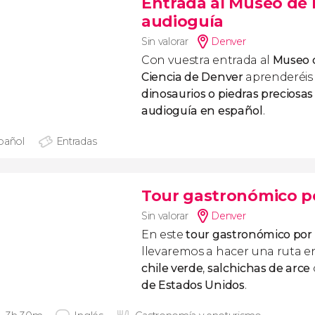
Entrada al Museo de 
audioguía
Sin valorar
Denver
Con vuestra entrada al
Museo d
Ciencia de Denver
aprenderéis 
dinosaurios o piedras preciosas
audioguía en español
.
pañol
Entradas
Tour gastronómico p
Sin valorar
Denver
En este
tour gastronómico por
llevaremos a hacer una ruta en
chile verde
,
salchichas de arce
de Estados Unidos
.