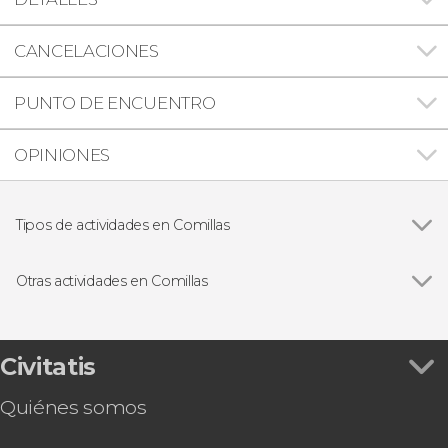
CANCELACIONES
PUNTO DE ENCUENTRO
OPINIONES
Tipos de actividades en Comillas
Visitas guiadas y free tours
Otras actividades en Comillas
Ver todas
Free tour por Comillas
Entradas al Capricho de Gaudí con audioguía
Visita guiada por Comillas y el Capricho de Gaudí
Civitatis
Quiénes somos