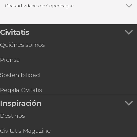
Jardines de Tivoli
Free tours en Copenhague
Otras actividades en Copenhague
Excursiones de un día desde Copenhague
Ver todas
Paseo en barco por Copenhague
Entradas en Copenhague
Excursión a Malmö
Autobús turístico
Tour en bicicleta por Copenhague
Civitatis
Copenhagen Card-Discover
Quiénes somos
Tour en bicicleta por el parque Dyrehaven
Entradas para Home of Carlsberg
Prensa
Tour de la pastelería danesa por Copenhague
Entrada a IKONO Copenhague
Pub Crawl ¡Tour de fiesta por Copenhague!
Sostenibilidad
Entradas al Museo Nacional de Dinamarca
Regala Civitatis
Inspiración
Destinos
Civitatis Magazine