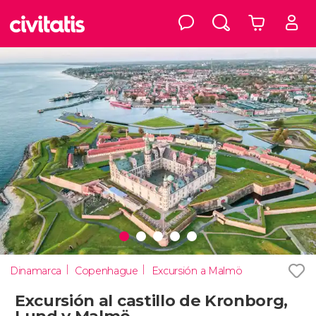
Dinamarca
Copenhague
Excursión a Malmö
Excursión al castillo de Kronborg,
Lund y Malmö