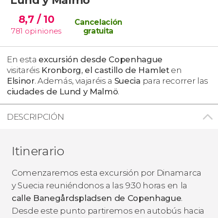
8,7
/ 10
Cancelación
781
opiniones
gratuita
En esta
excursión desde Copenhague
visitaréis
Kronborg, el castillo de Hamlet
en
Elsinor
. Además, viajaréis a
Suecia
para recorrer las
ciudades de Lund y Malmö
.
DESCRIPCIÓN
Itinerario
Comenzaremos esta excursión por Dinamarca
y Suecia reuniéndonos a las 9:30 horas en
la
calle Banegårdspladsen de Copenhague
.
Desde este punto partiremos en autobús hacia