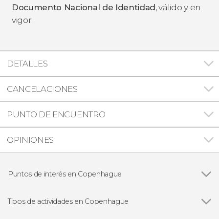
Documento Nacional de Identidad
, válido y en
vigor.
DETALLES
CANCELACIONES
PUNTO DE ENCUENTRO
OPINIONES
Puntos de interés en Copenhague
Ver todas
Nyhavn
Christiania
Tipos de actividades en Copenhague
La Sirenita de Copenhague
Ver todas
Visitas guiadas en Copenhague