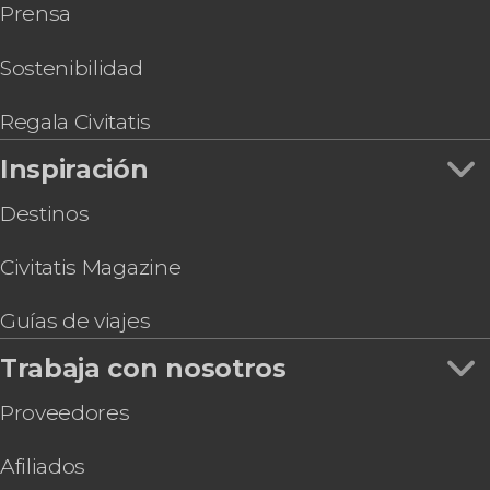
Prensa
Tour de la pastelería danesa por Copenhague
Entrada a IKONO Copenhague
Pub Crawl ¡Tour de fiesta por Copenhague!
Sostenibilidad
Entradas al Museo Nacional de Dinamarca
Regala Civitatis
Inspiración
Destinos
Civitatis Magazine
Guías de viajes
Trabaja con nosotros
Proveedores
Afiliados