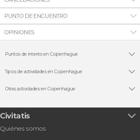
PUNTO DE ENCUENTRO
OPINIONES
Puntos de interés en Copenhague
Ver todas
Nyhavn
Christiania
Tipos de actividades en Copenhague
La Sirenita de Copenhague
Ver todas
Visitas guiadas en Copenhague
Jardines de Tivoli
Free tours en Copenhague
Otras actividades en Copenhague
Excursiones de un día desde Copenhague
Ver todas
Paseo en barco por Copenhague
Entradas en Copenhague
Excursión a Malmö
Autobús turístico
Tour en bicicleta por Copenhague
Civitatis
Copenhagen Card-Discover
Quiénes somos
Tour en bicicleta por el parque Dyrehaven
Entradas para Home of Carlsberg