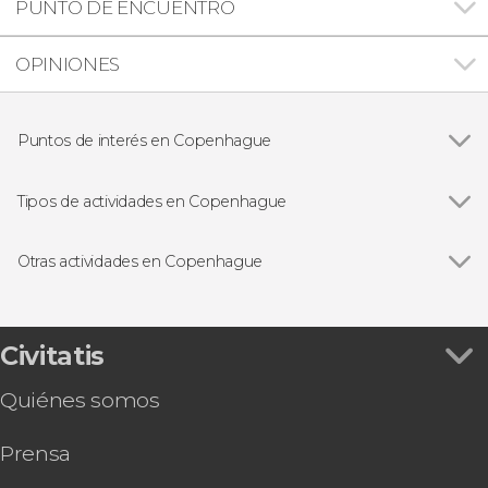
PUNTO DE ENCUENTRO
OPINIONES
Puntos de interés en Copenhague
Ver todas
Nyhavn
Christiania
Tipos de actividades en Copenhague
La Sirenita de Copenhague
Ver todas
Visitas guiadas en Copenhague
Jardines de Tivoli
Free tours en Copenhague
Otras actividades en Copenhague
Excursiones de un día desde Copenhague
Ver todas
Paseo en barco por Copenhague
Entradas en Copenhague
Excursión a Malmö
Autobús turístico
Tour en bicicleta por Copenhague
Civitatis
Copenhagen Card-Discover
Quiénes somos
Tour en bicicleta por el parque Dyrehaven
Entradas para Home of Carlsberg
Prensa
Tour de la pastelería danesa por Copenhague
Entradas al Museo Nacional de Dinamarca