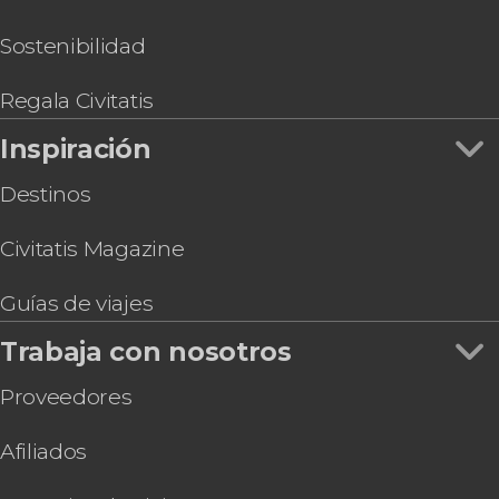
Entrada a IKONO Copenhague
Pub Crawl ¡Tour de fiesta por Copenhague!
Sostenibilidad
Entradas al Museo Nacional de Dinamarca
Regala Civitatis
Inspiración
Destinos
Civitatis Magazine
Guías de viajes
Trabaja con nosotros
Proveedores
Afiliados