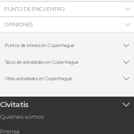
PUNTO DE ENCUENTRO
OPINIONES
Puntos de interés en Copenhague
Ver todas
Nyhavn
Christiania
Tipos de actividades en Copenhague
La Sirenita de Copenhague
Ver todas
Visitas guiadas en Copenhague
Jardines de Tivoli
Free tours en Copenhague
Otras actividades en Copenhague
Excursiones de un día desde Copenhague
Ver todas
Paseo en barco por Copenhague
Entradas en Copenhague
Excursión a Malmö
Autobús turístico
Tour en bicicleta por Copenhague
Civitatis
Copenhagen Card-Discover
Quiénes somos
Tour en bicicleta por el parque Dyrehaven
Entradas para Home of Carlsberg
Prensa
Tour de la pastelería danesa por Copenhague