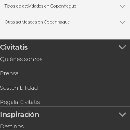
Christiania
Tipos de actividades en Copenhague
La Sirenita de Copenhague
Ver todas
Visitas guiadas en Copenhague
Jardines de Tivoli
Free tours en Copenhague
Otras actividades en Copenhague
Excursiones de un día desde Copenhague
Ver todas
Paseo en barco por Copenhague
Entradas en Copenhague
Excursión a Malmö
Autobús turístico
Tour en bicicleta por Copenhague
Civitatis
Copenhagen Card-Discover
Quiénes somos
Tour en bicicleta por el parque Dyrehaven
Entradas para Home of Carlsberg
Prensa
Tour de la pastelería danesa por Copenhague
Entrada a IKONO Copenhague
Pub Crawl ¡Tour de fiesta por Copenhague!
Sostenibilidad
Entradas al Museo Nacional de Dinamarca
Regala Civitatis
Inspiración
Destinos