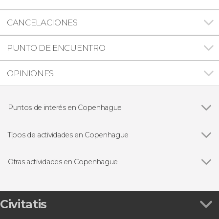
CANCELACIONES
PUNTO DE ENCUENTRO
OPINIONES
Puntos de interés en Copenhague
Ver todas
Nyhavn
Christiania
Tipos de actividades en Copenhague
La Sirenita de Copenhague
Ver todas
Visitas guiadas en Copenhague
Jardines de Tivoli
Free tours en Copenhague
Otras actividades en Copenhague
Excursiones de un día desde Copenhague
Ver todas
Paseo en barco por Copenhague
Entradas en Copenhague
Excursión a Malmö
Autobús turístico
Tour en bicicleta por Copenhague
Civitatis
Copenhagen Card-Discover