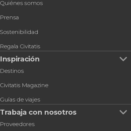
Quiénes somos
Tour en bicicleta por el parque Dyrehaven
Entradas para Home of Carlsberg
Prensa
Tour de la pastelería danesa por Copenhague
Entrada a IKONO Copenhague
Pub Crawl ¡Tour de fiesta por Copenhague!
Sostenibilidad
Entradas al Museo Nacional de Dinamarca
Regala Civitatis
Inspiración
Destinos
Civitatis Magazine
Guías de viajes
Trabaja con nosotros
Proveedores