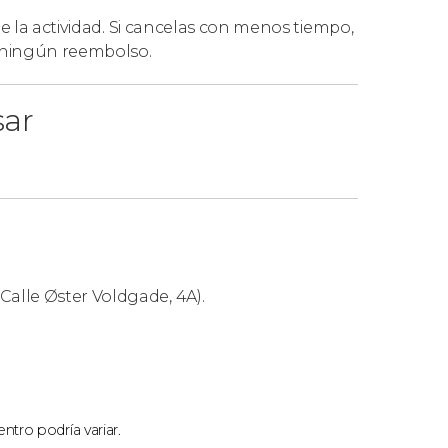
ta guiada privada por el castillo de
de la actividad. Si cancelas con menos tiempo,
á ningún reembolso.
sar
Calle Øster Voldgade, 4A).
ntro podría variar.