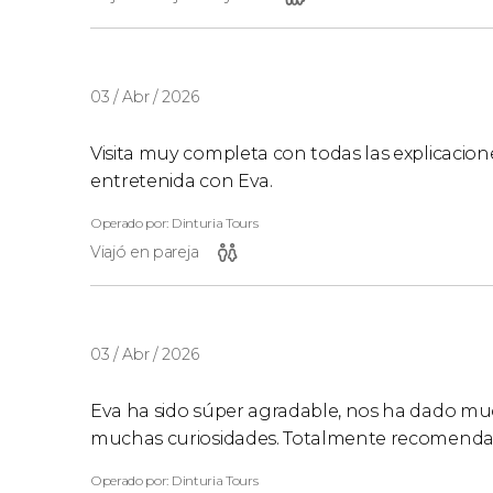
03 / Abr / 2026
Visita muy completa con todas las explicacio
entretenida con Eva.
Operado por: Dinturia Tours
Viajó en pareja
03 / Abr / 2026
Eva ha sido súper agradable, nos ha dado m
muchas curiosidades. Totalmente recomenda
Operado por: Dinturia Tours