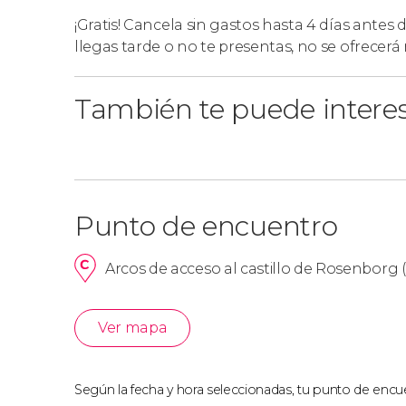
Si lo preferís, también podéis reservar una
visi
¡Gratis! Cancela sin gastos hasta 4 días antes 
Rosenborg
.
llegas tarde o no te presentas, no se ofrecer
También te puede intere
Punto de encuentro
Arcos de acceso al castillo de Rosenborg (
Ver mapa
Según la fecha y hora seleccionadas, tu punto de encue