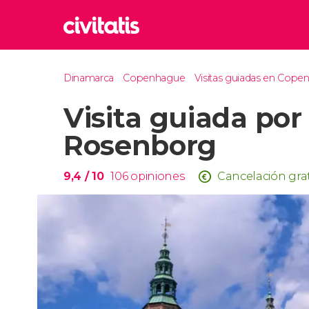
Rom
Dinamarca
Copenhague
Visitas guiadas en Cop
Italia
Visita guiada por 
Lond
Reino 
Rosenborg
Edim
Reino 
9,4
/ 10
106
opiniones
Cancelación gra
Marr
Marrue
Esta
Turquía