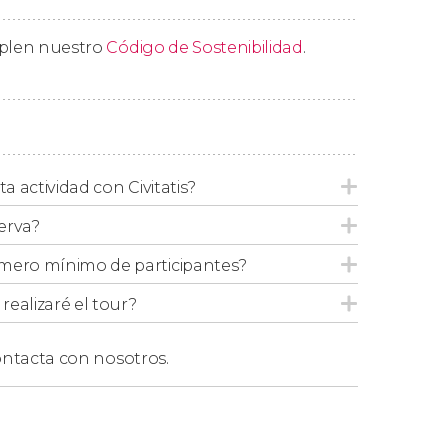
son utilizadas en actos oficiales por la princesa
marca, Margarita II.
mplen nuestro
Código de Sostenibilidad
.
de Rosenborg frente a los arcos donde
ta actividad con Civitatis?
tillo de Rosenborg
. El precio de la entrada
erva?
 (15 euros aproximados), mientras que el
mero mínimo de participantes?
a. Os recomendamos reservarlas con la
adas.
ealizaré el tour?
luida la entrada al castillo de Rosenborg.
ntacta con nosotros.