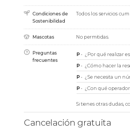
brillo de las distintas piezas. Algunas de ellas 
heredera María Isabel y la actual reina de Dina
Condiciones de
Todos los servicios cu
Sostenibilidad
Concluiremos la visita guiada por el castillo 
iniciamos el tour.
Mascotas
No permitidas.
A tener en cuenta
Preguntas
P
-
¿Por qué realizar es
frecuentes
El precio del tour
no incluye la entrada al cas
P
-
¿Cómo hacer la res
individual de adulto es de 110 coronas danesas
P
-
¿Se necesita un nú
ticket para los menores de 17 años es gratuit
máxima antelación, ya que las plazas son limit
P
-
¿Con qué operador r
Si disponéis de la
Copenhagen Card
tenéis inc
Si tienes otras dudas,
co
Tour privado
Cancelación gratuita