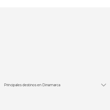
Principales destinos en Dinamarca
Ver todas
Aarhus
Odense
Aalborg