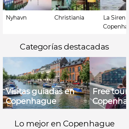
Nyhavn
Christiania
La Sireni
Copenha
Categorías destacadas
Visitas guiadas en
Free tour
Copenhague
Copenha
Lo mejor en Copenhague