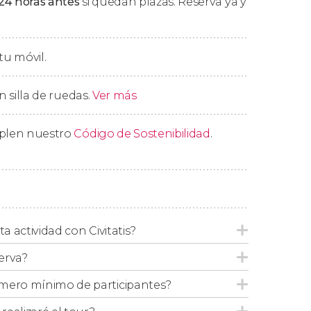
24 horas antes
si quedan plazas. Reserva ya y
ural de Betancuria, la parte más antigua de
ba la
antigua capital de la isla
? Admiraremos
tu móvil.
 con un poco de suerte,
etancuria os dejaremos entre 30 y 40 minutos
n silla de ruedas.
Ver más
 los Reyes
Mahos
, donde veremos dos
mplen nuestro
Código de Sostenibilidad
.
iguos reyes aborígenes
. Aquí podréis
 isla
.
rios que encierra la
montaña sagrada de
liva
divisando sus paisajes salpicados de
ta actividad con Civitatis?
tro hotel a las 17:30 horas aproximadamente.
erva?
mero mínimo de participantes?