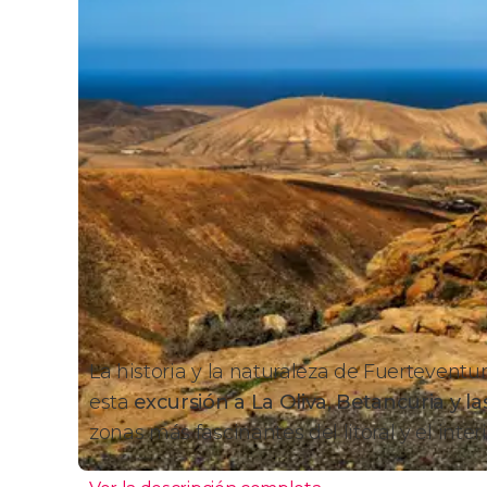
La historia y la naturaleza de Fuerteventu
esta
excursión a La Oliva, Betancuria y l
zonas más fascinantes del litoral y el interio