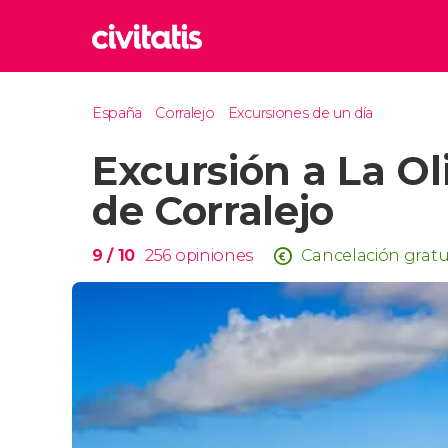
Rom
España
Corralejo
Excursiones de un día
Italia
Excursión a La Ol
Lond
Reino 
de Corralejo
Edim
Reino 
9
/ 10
256
opiniones
Cancelación gratu
Marr
Marrue
Esta
Turquía