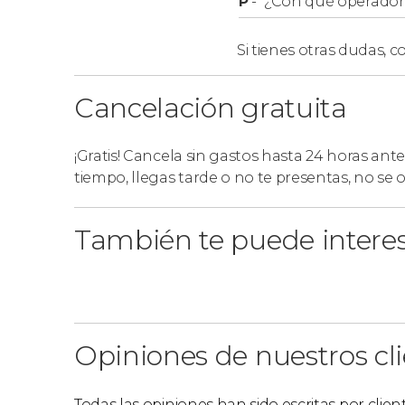
P
-
¿Con qué operador r
La excursión
incluye la recogida
en los hotele
Si tienes otras dudas,
co
siguientes localidades del
norte de Fuerteven
Cotillo. Si estáis alojados en la zona este o en
Cancelación gratuita
a la zona norte para que os podamos recoger
¡Gratis! Cancela sin gastos hasta 24 horas ante
tiempo, llegas tarde o no te presentas, no se
También te puede intere
Opiniones de nuestros cl
Todas las opiniones han sido escritas por clie