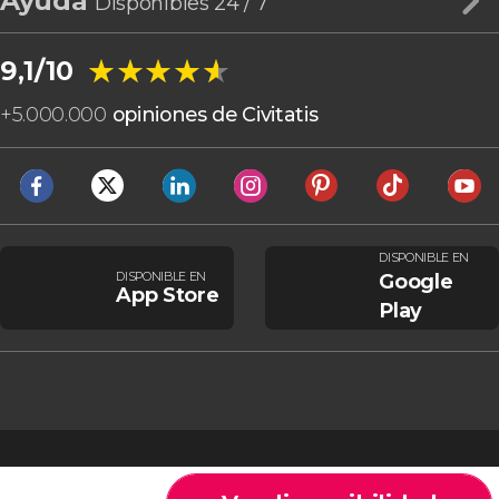
Ayuda
Disponibles 24 / 7
★★★★★
★★★★★
9,1/10
+
5.000.000
opiniones de Civitatis
DISPONIBLE EN
DISPONIBLE EN
Google
App Store
Play