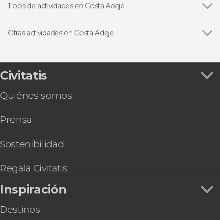
Tipos de actividades en Costa Adeje
Ver todas
Paseos en barco
Entradas
Otras actividades en Costa Adeje
Excursiones de un día
Ver todas
Entradas al Loro Parque y Siam Park: Twin Ticket
Bautismo de buceo en Costa Adeje
Entrada al teleférico del Teide + Senderismo al
Civitatis
pico
Quiénes somos
Tour astronómico por el Teide desde el sur de
Tenerife
Prensa
Parasailing en Costa Adeje
Tour en quad por el Teide desde el sur de
Tenerife
Sostenibilidad
Snorkel en la Pared de El Palmar
Paseo en submarino por el sur de Tenerife
Regala Civitatis
Escalada en Costa Adeje
Inspiración
Visita a la quesería Montesdeoca
Destinos