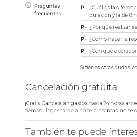
Preguntas
P
-
¿Cuál es la diferenc
Si lo preferís, podéis acudir directamente al
frecuentes
duración y la de 8 
Colón de Costa Adeje.
P
-
¿Por qué realizar es
P
-
¿Cómo hacer la res
P
-
¿Con qué operador r
Si tienes otras dudas,
co
Cancelación gratuita
¡Gratis! Cancela sin gastos hasta 24 horas ante
tiempo, llegas tarde o no te presentas, no se
También te puede intere