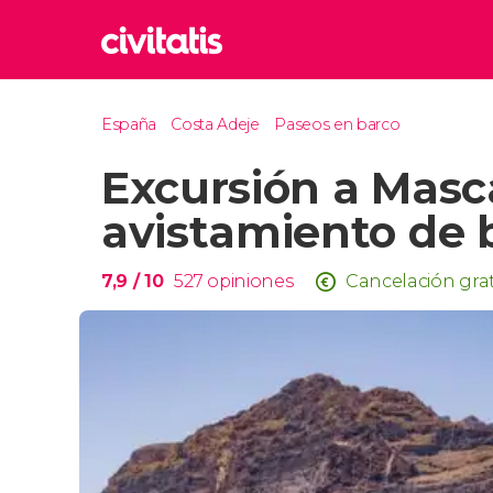
Rom
España
Costa Adeje
Paseos en barco
Italia
Excursión a Masc
Lond
Reino 
avistamiento de b
Edim
Reino 
7,9
/ 10
527
opiniones
Cancelación gra
Marr
Marrue
Esta
Turquía