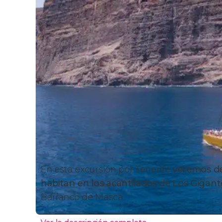
En esta excursión por Tenerife
veremos de 
habitan en los acantilados de Los Gigan
Barranco de Masca.