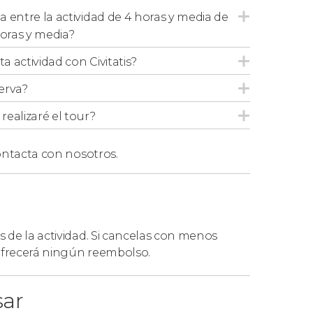
ia entre la actividad de 4 horas y media de
 punto de encuentro ubicado en el Puerto
horas y media?
ta actividad con Civitatis?
erva?
ealizaré el tour?
ntacta con nosotros.
s de la actividad. Si cancelas con menos
 ofrecerá ningún reembolso.
sar