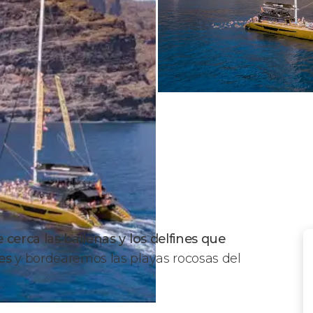
cerca las ballenas y los delfines
que
tes
y bordearemos las playas rocosas del