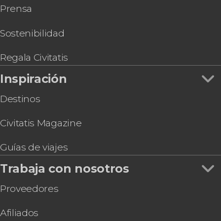
Prensa
Entrada al Museo Polaco de Aviación
Excursión a Energylandia
Entrada al Museo Banksy de Cracovia
Sostenibilidad
Entradas para Van Gogh & Vincent Experience
Krakow City Pass
Regala Civitatis
Inspiración
Destinos
Civitatis Magazine
Guías de viajes
Trabaja con nosotros
Proveedores
Afiliados