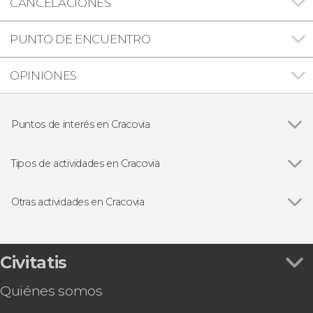
CANCELACIONES
PUNTO DE ENCUENTRO
OPINIONES
Puntos de interés en Cracovia
Ver todas
Basílica de Santa María
Castillo de Wawel
Tipos de actividades en Cracovia
Campo de concentración de Auschwitz
Ver todas
Visitas guiadas en Cracovia
Minas de Sal de Wieliczka
Free tours en Cracovia
Otras actividades en Cracovia
Plaza del Mercado de Cracovia
Excursiones de un día desde Cracovia
Ver todas
Tour por la catedral de Cracovia + Colina de
Gueto y barrio judío de Cracovia
Paseos en barco en Cracovia
Wawel
Gastronomía en Cracovia
Espectáculo de folclore polaco con cena
Civitatis
Concierto de piano con música de Chopin
Quiénes somos
Prácticas de tiro en Cracovia
Pub Crawl ¡Tour de fiesta por Cracovia!