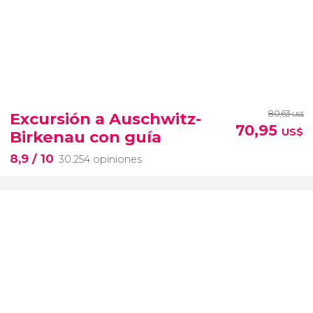
80,63
Excursión a Auschwitz-
US$
70,95
US$
Birkenau con guía
8,9
/ 10
30.254 opiniones