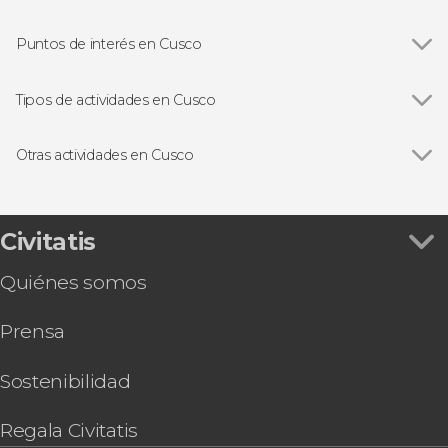
Puntos de interés en Cusco
Ver todas
Templo del Sol
Montaña Arcoíris
Tipos de actividades en Cusco
Machu Picchu
Ver todas
Visitas guiadas en Cusco
Free tours en Cusco
Otras actividades en Cusco
Excursiones de un día
Ver todas
Excursión de 2 días a Machu Picchu con
Senderismo / Trekking
entradas
Quads
Excursión de 2 días a Machu Picchu sin entradas
Civitatis
Excursiones de varios días
Excursión de 2 o 3 días a Machu Picchu de
Gastronomía y enoturismo
Quiénes somos
última hora
Selva de Machu Picchu y Valle Sagrado en 4 días
Prensa
Cena con espectáculo folclórico andino en
Cusco
Excursión al Santuario Animal de Cochahuasi
Sostenibilidad
Excursión al lago Titicaca en autobús nocturno
Boleto Turístico del Cusco
Regala Civitatis