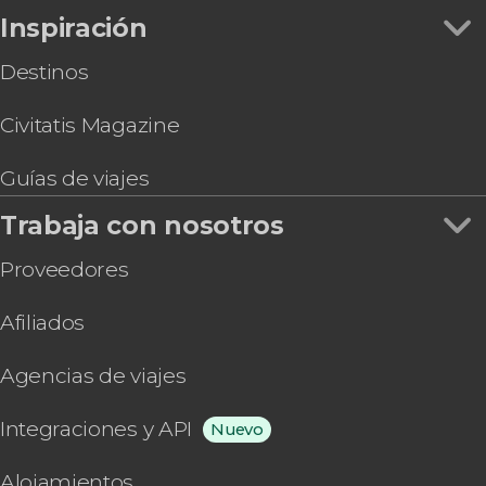
Pub Crawl ¡Tour de fiesta por Cusco!
Inspiración
Rafting en el río Urubamba y tirolina sobre el
Valle del Sur
Destinos
Civitatis Magazine
Guías de viajes
Trabaja con nosotros
Proveedores
Afiliados
Agencias de viajes
Integraciones y API
Nuevo
Alojamientos