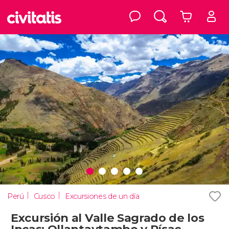
Perú
Cusco
Excursiones de un día
Excursión al Valle Sagrado de los
Incas: Ollantaytambo y Písac