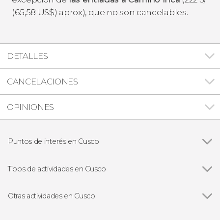
(65,58
US$
) aprox), que no son cancelables.
DETALLES
CANCELACIONES
OPINIONES
Puntos de interés en Cusco
Ver todas
Templo del Sol
Montaña Arcoíris
Tipos de actividades en Cusco
Machu Picchu
Ver todas
Visitas guiadas en Cusco
Free tours en Cusco
Otras actividades en Cusco
Excursiones de un día
Ver todas
Excursión de 2 días a Machu Picchu con
Senderismo / Trekking