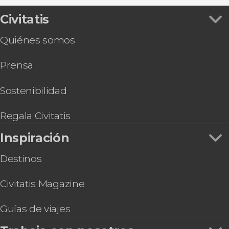
entradas
Quads
Excursión de 2 o 3 días a Machu Picchu de
Civitatis
Excursiones de varios días
última hora
Gastronomía y enoturismo
Quiénes somos
Excursión de 2 días a Machu Picchu sin entradas
Selva de Machu Picchu y Valle Sagrado en 4 días
Prensa
Cena con espectáculo folclórico andino en
Cusco
Excursión al Santuario Animal de Cochahuasi
Sostenibilidad
Excursión al lago Titicaca en autobús nocturno
Boleto Turístico del Cusco
Regala Civitatis
Pub Crawl ¡Tour de fiesta por Cusco!
Inspiración
Excursión de 3, 4 o 5 días a la Zona Cultural del
Manu
Destinos
Civitatis Magazine
Guías de viajes