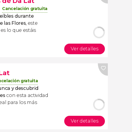
 de Da Lat
Cancelación gratuita
reíbles durante
e las Flores
, este
t
es lo que estáis
Ver detalles
Lat
celación gratuita
nca y descubrid
tes
con esta actividad
eal para los más
Ver detalles