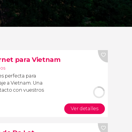
ernet para Vietnam
nos
s perfecta para
aje a Vietnam. Una
ntacto con vuestros
Ver detalles