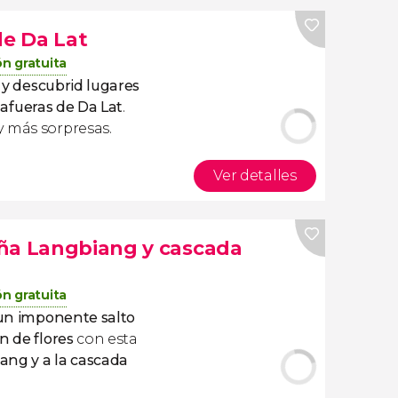
de Da Lat
n gratuita
d y descubrid lugares
 afueras de Da Lat
.
y más sorpresas.
Ver detalles
aña Langbiang y cascada
n gratuita
d un imponente salto
n de flores
con esta
ang y a la cascada