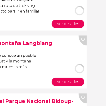
a ruta de trekking
o para ir en familia!
Ver detalles
 montaña Langbiang
 y conoce un pueblo
Lat y la montaña
an muchas más
Ver detalles
 el Parque Nacional Bidoup-