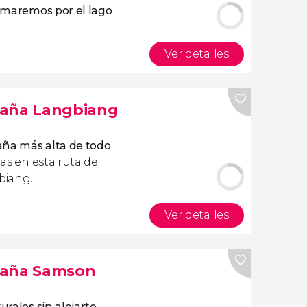
emaremos por el lago
Ver detalles
taña Langbiang
aña más alta de todo
tas en esta ruta de
biang.
Ver detalles
taña Samson
urales sin alejarte