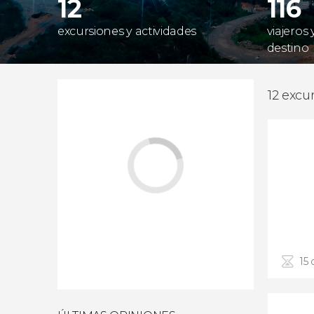
12
116
excursiones y actividades
viajeros
destino
12 excu
15 