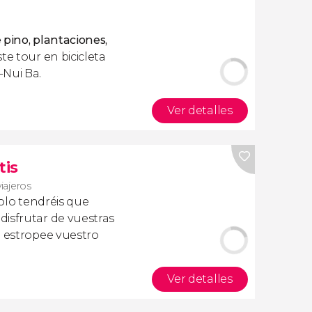
 pino, plantaciones,
te tour en bicicleta
-Nui Ba.
Ver detalles
tis
viajeros
olo tendréis que
isfrutar de vuestras
a estropee vuestro
Ver detalles