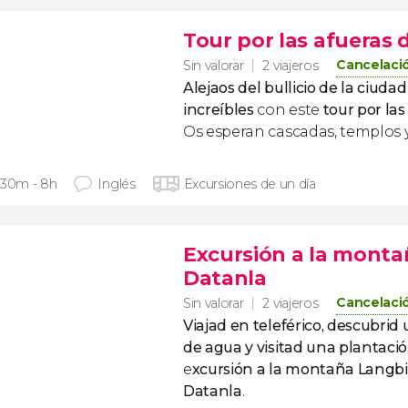
Tour por las afueras 
Cancelació
Sin valorar
2 viajeros
Alejaos del bullicio de la ciuda
increíbles
con este
tour por las
Os esperan cascadas, templos 
 30m - 8h
Inglés
Excursiones de un día
Excursión a la mont
Datanla
Cancelació
Sin valorar
2 viajeros
Viajad en teleférico, descubri
de agua y visitad una plantació
e
xcursión a la montaña Langbi
Datanla
.