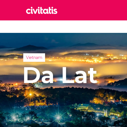
Rom
Italia
Lond
Reino 
Vietnam
Edim
Da Lat
Reino 
Marr
Marrue
Esta
Turquía