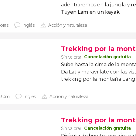
adentraremos en la
jungla y
r
Tuyen Lam en un kayak
.
horas
Inglés
Acción y naturaleza
Trekking por la mon
Cancelación gratuita
Sin valorar
Sube hasta la cima de la mont
Da Lat
y maravíllate con las vis
trekking por la montaña Lang
 30m
Inglés
Acción y naturaleza
Trekking por la mon
Cancelación gratuita
Sin valorar
Disfruta de bonitos paisajes nat