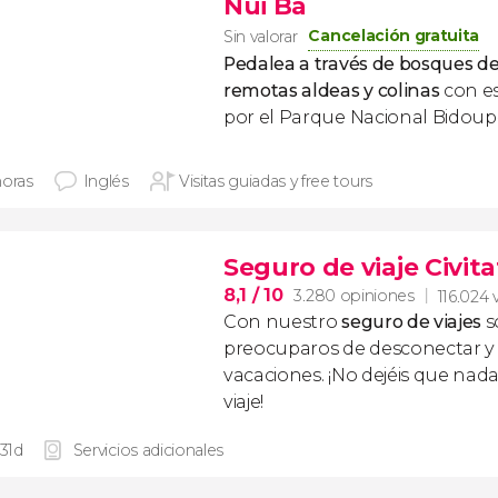
Nui Ba
Cancelación gratuita
Sin valorar
Pedalea a través de bosques de
remotas aldeas y colinas
con es
por el Parque Nacional Bidoup
horas
Inglés
Visitas guiadas y free tours
Seguro de viaje Civita
8,1
/ 10
3.280 opiniones
116.024 
Con nuestro
seguro de viajes
s
preocuparos de desconectar y d
vacaciones. ¡No dejéis que nad
viaje!
 31d
Servicios adicionales