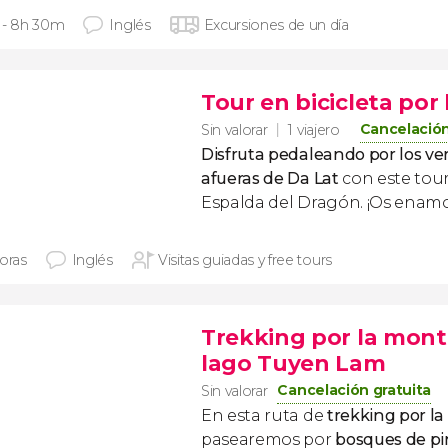
 - 8h 30m
Inglés
Excursiones de un día
Tour en bicicleta por
Cancelación
Sin valorar
1 viajero
Disfruta pedaleando por los ver
afueras de Da Lat
con este tour 
Espalda del Dragón. ¡Os enamor
horas
Inglés
Visitas guiadas y free tours
Trekking por la mont
lago Tuyen Lam
Cancelación gratuita
Sin valorar
En esta ruta de
trekking por 
pasearemos por
bosques de pi