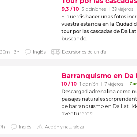
Tour por las cascadas
9,3
/ 10
3 opiniones
39 viajeros
Si queréis
hacer unas fotos inc
vuestra estancia en la Ciudad d
tour por las cascadas de Da La
buscando.
 30m - 8h
Inglés
Excursiones de un día
Barranquismo en Da 
10
/ 10
Can
1 opinión
7 viajeros
Descargad adrenalina como nu
paisajes naturales sorprenden
de barranquismo en Da Lat. ¡Id
aventureros!
 7h
Inglés
Acción y naturaleza