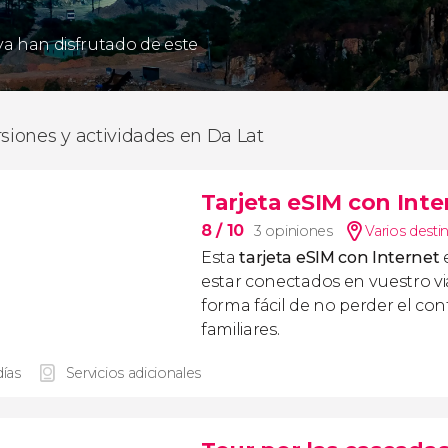
 ya han disfrutado de este
rsiones y actividades en Da Lat
Tarjeta eSIM con Int
8
/ 10
3 opiniones
Varios desti
Esta
tarjeta eSIM con Internet
e
estar conectados en vuestro vi
forma fácil de no perder el co
familiares.
días
Servicios adicionales