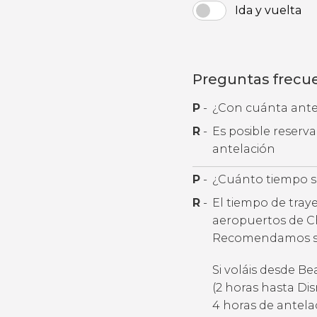
Ida y vuelta
Preguntas frecu
P
-
¿Con cuánta antel
R
-
Es posible reserv
antelación
P
-
¿Cuánto tiempo se
R
-
El tiempo de tray
aeropuertos de Ch
Recomendamos soli
Si voláis desde Be
(2 horas hasta Di
4 horas de antela