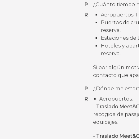
P
-
¿Cuánto tiempo m
R
-
Aeropuertos: 1 
Puertos de cruc
reserva.
Estaciones de t
Hoteles y apart
reserva.
Si por algún moti
contacto que apar
P
-
¿Dónde me estará
R
-
Aeropuertos:
-
Traslado Meet&G
recogida de pasaj
equipajes.
-
Traslado Meet&G