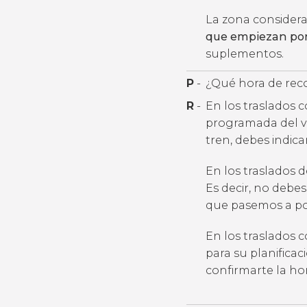
La zona conside
que empiezan por
suplementos.
P
-
¿Qué hora de rec
R
-
En los traslados 
programada del v
tren, debes indic
En los traslados 
Es decir, no debes
que pasemos a por
En los traslados 
para su planifica
confirmarte la h