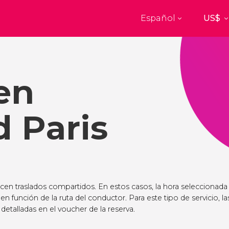
Español
Top destinos
a
París
Nueva Yo
Francia
Estados Uni
en
res
Budapest
Florenci
Unido
Hungría
Italia
burgo
Madrid
Barcelon
 Paris
Unido
España
España
akech
Ámsterdam
Milán
cos
Países Bajos
Italia
mbul
Praga
Oporto
República Checa
Portugal
ecen traslados compartidos. En estos casos, la hora seleccionada
 en función de la ruta del conductor. Para este tipo de servicio, la
Ver todos los destinos
detalladas en el voucher de la reserva.