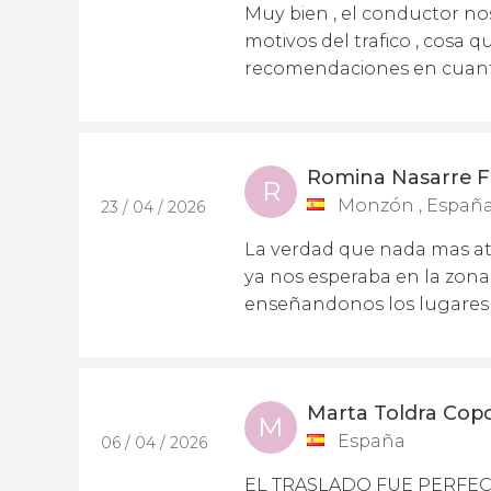
Muy bien , el conductor nos
motivos del trafico , cosa
recomendaciones en cuant
Romina Nasarre 
R
Monzón , Españ
23 / 04 / 2026
La verdad que nada mas at
ya nos esperaba en la zona 
enseñandonos los lugares 
Marta Toldra Copo
M
España
06 / 04 / 2026
EL TRASLADO FUE PERFECT