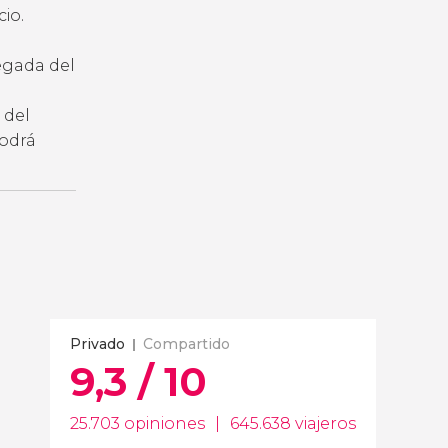
io.
legada del
 del
podrá
Privado
Compartido
9,3 / 10
25.703 opiniones
|
645.638 viajeros