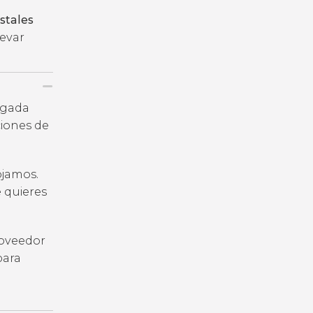
stales
levar
legada
iones de
ojamos.
e quieres
roveedor
para