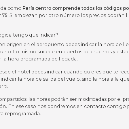
rada como
París centro comprende todos los códigos po
 75
. Si empiezan por otro número los precios podrán l
ogida tengo que indicar?
con origen en el aeropuerto debes indicar la hora de l
uelo. Lo mismo sucede en puertos de cruceros y estac
ar la hora programada de llegada.
desde el hotel debes indicar cuándo quieres que te rec
 indicar la hora de salida del vuelo, sino la hora a la qu
 ti.
compartidos, las horas podrán ser modificadas por el p
ción. En ese caso nos pondremos en contacto contigo 
ora reprogramada.