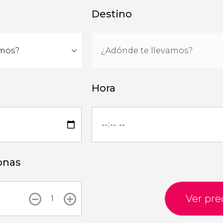
Destino
Hora
onas
Ver pre