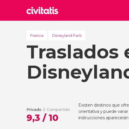
Rom
Italia
Francia
Disneyland París
Traslados 
Lond
Reino 
Edim
Disneyland
Reino 
Marr
Marrue
Esta
Turquía
Existen destinos que ofr
Privado
Compartido
orientativa y puede variar
9,3 / 10
instrucciones aparecerán 