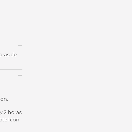
oras de
ión.
 y 2 horas
otel con