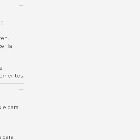
la
ren.
er la
e
plementos.
ble para
s para