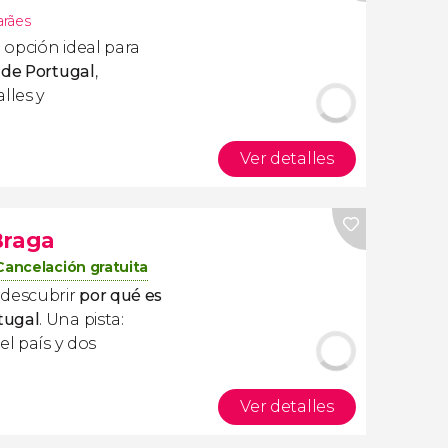
rães
a opción ideal para
 de Portugal
,
lles y
Ver detalles
Braga
Cancelación gratuita
 descubrir
por qué es
tugal
. Una pista:
el país y dos
Ver detalles