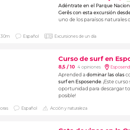
Adéntrate en el Parque Nacio
Gerês con esta excursión desd
uno de los paraísos naturales 
 30m
Español
Excursiones de un día
Curso de surf en Es
8,5
/ 10
4 opiniones
Esposen
Aprended a
dominar las olas
c
surf en Esposende
. ¡Este curso
oportunidad para descargar to
posible!
horas
Español
Acción y naturaleza