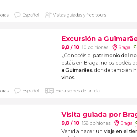
horas
Español
Visitas guiadas y free tours
Excursión a Guimarãe
C
9,8
/ 10
10 opiniones
Braga
¿Conocéis el
patrimonio del no
estáis en Braga, no os podéis p
a Guimarães
, donde también 
vinos
.
horas
Español
Excursiones de un día
Visita guiada por Bra
9,8
/ 10
158 opiniones
Braga
Venid a hacer un
viaje en el ti