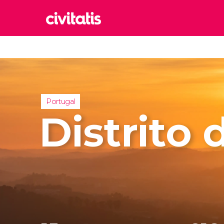
Rom
Italia
Lond
Reino 
Portugal
Edim
Distrito
Reino 
Marr
Marrue
Esta
Turquía