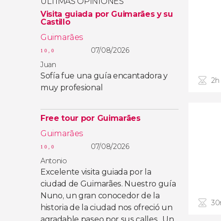
ÚLTIMAS OPINIONES
Visita guiada por Guimarães y su
Castillo
Guimarães
07/08/2026
10,0
Juan
Sofía fue una guía encantadora y
2h
muy profesional
Free tour por Guimarães
Guimarães
07/08/2026
10,0
Antonio
Excelente visita guiada por la
ciudad de Guimarães. Nuestro guía
Nuno, un gran conocedor de la
30
historia de la ciudad nos ofreció un
agradable paseo por sus calles . Un