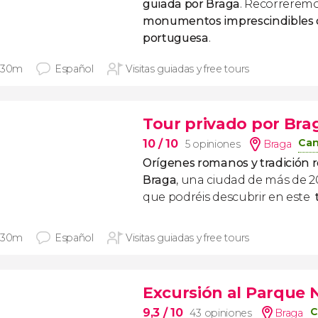
guiada por Braga
. Recorreremo
monumentos imprescindibles 
portuguesa
.
 30m
Español
Visitas guiadas y free tours
Tour privado por Bra
Can
10
/ 10
5 opiniones
Braga
Orígenes romanos y tradición r
Braga
, una ciudad de más de 2
que podréis descubrir en este
 30m
Español
Visitas guiadas y free tours
Excursión al Parque 
C
9,3
/ 10
43 opiniones
Braga