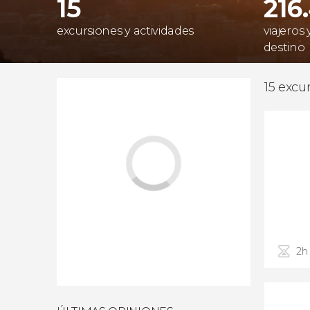
15
216
excursiones y actividades
viajeros
destino
15 excu
2h