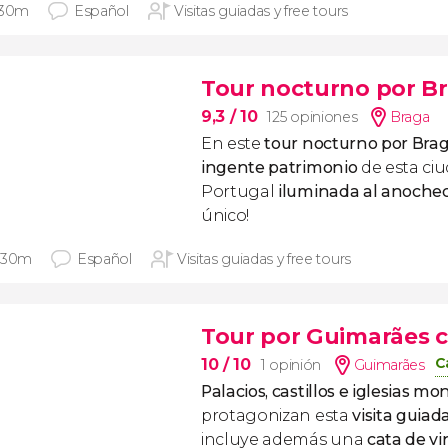
 30m
Español
Visitas guiadas y free tours
Tour nocturno por B
9,3
/ 10
125 opiniones
Braga
En este
tour nocturno por Bra
ingente patrimonio
de esta ci
Portugal
iluminada al anoche
único!
 30m
Español
Visitas guiadas y free tours
Tour por Guimarães c
C
10
/ 10
1 opinión
Guimarães
Palacios, castillos e iglesias 
protagonizan esta
visita guia
incluye además una
cata de vi