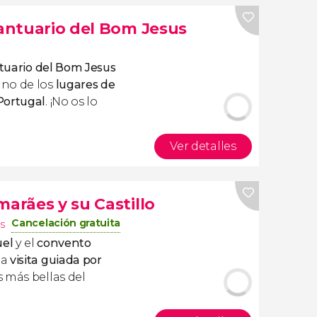
Santuario del Bom Jesus
ntuario del Bom Jesus
no de los
lugares de
Portugal
. ¡No os lo
Ver detalles
marães y su Castillo
Cancelación gratuita
s
uel
y el
convento
ta
visita guiada por
s más bellas del