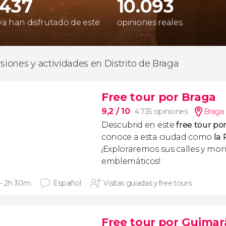
.437
10.093
 ya han disfrutado de este
opiniones reales
rsiones y actividades en Distrito de Braga
Free tour por Braga
9,2
/ 10
4.735 opiniones
Braga
Descubrid en este
free tour po
conoce a esta ciudad como
la
¡Exploraremos sus calles y m
emblemáticos!
 - 2h 30m
Español
Visitas guiadas y free tours
Free tour por Guimar