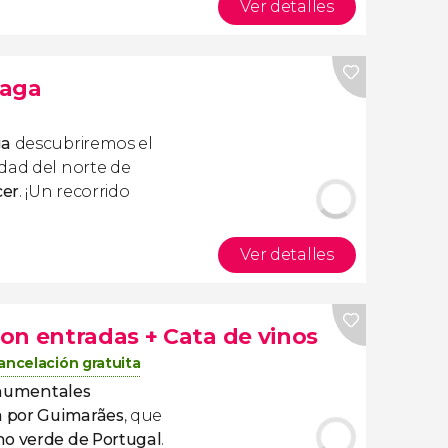
Ver detalles
raga
ga
descubriremos el
udad del norte de
cer
. ¡Un recorrido
Ver detalles
on entradas + Cata de vinos
ancelación gratuita
monumentales
da por Guimarães
, que
no verde de Portugal
.