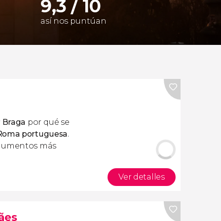
9,3 / 10
así nos puntúan
r Braga
por qué se
 Roma portuguesa
.
onumentos más
Ver detalles
ães