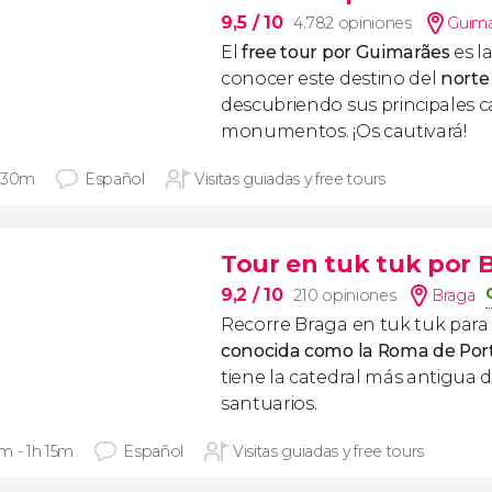
9,5
/ 10
4.782 opiniones
Guima
El
free tour por Guimarães
es l
conocer este destino del
norte
descubriendo sus principales ca
monumentos. ¡Os cautivará!
 30m
Español
Visitas guiadas y free tours
Tour en tuk tuk por 
9,2
/ 10
210 opiniones
Braga
Recorre Braga en tuk tuk para
conocida como la Roma de Por
tiene la catedral más antigua d
santuarios.
m - 1h 15m
Español
Visitas guiadas y free tours