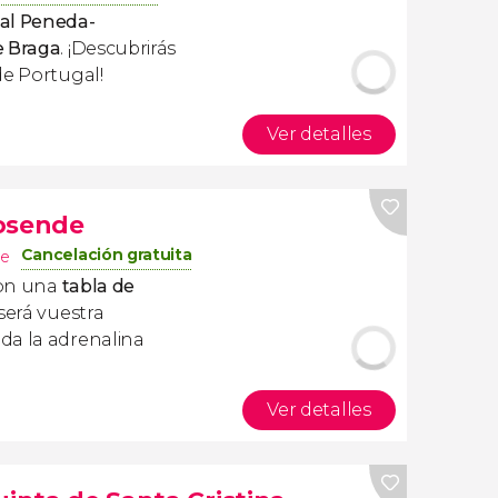
nal Peneda-
e Braga
. ¡Descubrirás
de Portugal!
Ver detalles
posende
Cancelación gratuita
de
on una
tabla de
 será vuestra
da la adrenalina
Ver detalles