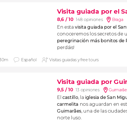
Visita guiada por el 
8,6
/ 10
148 opiniones
Braga
En esta
visita guiada por el Sa
conoceremos los secretos de u
peregrinación más bonitos de 
perdáis!
 30m
Español
Visitas guiadas y free tours
Visita guiada por Gui
9,5
/ 10
13 opiniones
Guimarãe
El
castillo
, la
iglesia de San Mig
carmelita
nos aguardan en es
Guimarães
, una de las ciudade
norte luso.