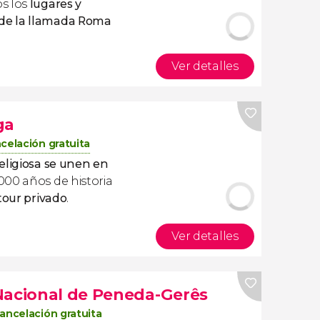
s los
lugares y
de la llamada Roma
Ver detalles
ga
celación gratuita
eligiosa se unen en
000 años de historia
tour privado
.
Ver detalles
Nacional de Peneda-Gerês
ancelación gratuita