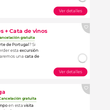
Ver detalles
s + Cata de vinos
ancelación gratuita
rte de Portugal
? Si
erder esta
excursión
haremos una
cata de
Ver detalles
ga
Cancelación gratuita
empo
en esta
visita