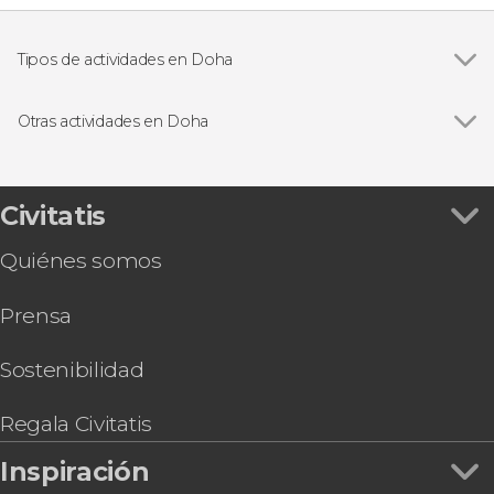
Tipos de actividades en Doha
Ver todas
Excursiones de un día
Visitas guiadas y free tours
Otras actividades en Doha
Paseos en barco
Ver todas
Desert Safari privado por el desierto de Catar
Tour en monster bus por el desierto
Autobús turístico de Doha
Civitatis
Entrada a Al Majles Resort
Quiénes somos
Tour en kayak por la Reserva Al Thakhira
Entradas para la Fórmula 1: Qatar Grand Prix
Prensa
2025
Sostenibilidad
Regala Civitatis
Inspiración