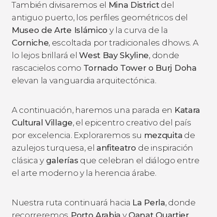
También divisaremos el
Mina District
del
antiguo puerto, los perfiles geométricos del
Museo de Arte Islámico
y la curva de la
Corniche
, escoltada por tradicionales dhows. A
lo lejos brillará el
West Bay Skyline
, donde
rascacielos como
Tornado Tower o Burj Doha
elevan la vanguardia arquitectónica.
A continuación, haremos una parada en
Katara
Cultural Village
, el epicentro creativo del país
por excelencia. Exploraremos su
mezquita
de
azulejos turquesa, el
anfiteatro
de inspiración
clásica y
galerías
que celebran el diálogo entre
el arte moderno y la herencia árabe.
Nuestra ruta continuará hacia
La Perla
, donde
recorreremos
Porto Arabia
y
Qanat Quartier
.