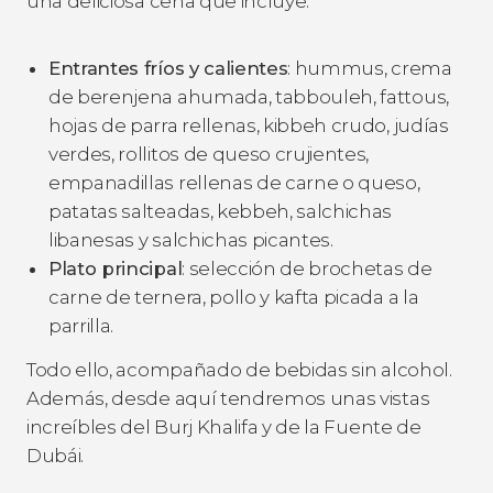
una deliciosa cena que incluye:
Entrantes fríos y calientes
: hummus, crema
de berenjena ahumada, tabbouleh, fattous,
hojas de parra rellenas, kibbeh crudo, judías
verdes, rollitos de queso crujientes,
empanadillas rellenas de carne o queso,
patatas salteadas, kebbeh, salchichas
libanesas y salchichas picantes.
Plato principal
: selección de brochetas de
carne de ternera, pollo y kafta picada a la
parrilla.
Todo ello, acompañado de bebidas sin alcohol.
Además, desde aquí tendremos unas vistas
increíbles del Burj Khalifa y de la Fuente de
Dubái.