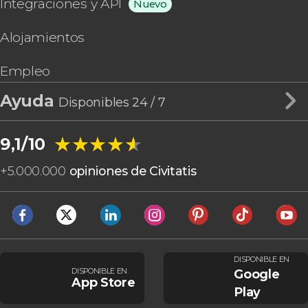
Integraciones y API
Nuevo
Alojamientos
Empleo
Ayuda
Disponibles 24 / 7
★★★★★
★★★★★
9,1/10
+
5.000.000
opiniones de Civitatis
DISPONIBLE EN
DISPONIBLE EN
Google
App Store
Play