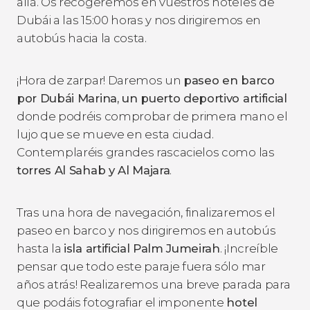
allá. Os recogeremos en vuestros hoteles de
Dubái a las 15:00 horas y nos dirigiremos en
autobús hacia la costa.
¡Hora de zarpar! Daremos un
paseo en barco
por Dubái Marina, un puerto deportivo artificial
donde podréis comprobar de primera mano el
lujo que se mueve en esta ciudad.
Contemplaréis grandes rascacielos como las
torres Al Sahab y Al Majara
.
Tras una hora de navegación, finalizaremos el
paseo en barco y nos dirigiremos en autobús
hasta la
isla artificial Palm Jumeirah
. ¡Increíble
pensar que todo este paraje fuera sólo mar
años atrás! Realizaremos una breve parada para
que podáis fotografiar el imponente
hotel