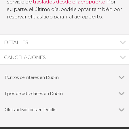
servicio de
traslados desde el aeropuerto
. Por
su parte, el último día, podéis optar también por
reservar el traslado para ir al aeropuerto.
DETALLES
CANCELACIONES
Puntos de interés en Dublín
Ver todas
Trinity College
Guinness Storehouse
Tipos de actividades en Dublín
Ver todas
Visitas guiadas en Dublín
Free tours en Dublín
Otras actividades en Dublín
Excursiones de un día desde Dublín
Ver todas
Excursión a Belfast y la Calzada del Gigante
Paseos en barco en Dublín
Tour por la Catedral de San Patricio y la