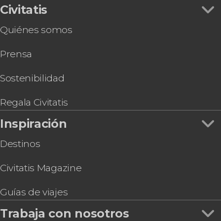
Tours gastronómicos en Dublín
Biblioteca Marsh
Civitatis
Autobús turístico en Dublín
Tour de pubs por Temple Bar
Quiénes somos
Senderismo por la península de Howth
Cena y espectáculo folclórico en Dublín
Prensa
Entrada a la Catedral de Christ Church
Entrada al Museo del Whiskey Irlandés
Go City: Dublin All-Inclusive Pass
Sostenibilidad
Visita al Jeanie Johnston Tall Ship
Tour por el Museo Irlandés del Rock ‘n’ Roll
Regala Civitatis
Inspiración
Destinos
Civitatis Magazine
Guías de viajes
Trabaja con nosotros