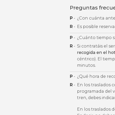
Preguntas frecu
P
-
¿Con cuánta antel
R
-
Es posible reserv
P
-
¿Cuánto tiempo se
R
-
Si contratáis el se
recogida en el hot
céntrico). El tiem
minutos.
P
-
¿Qué hora de rec
R
-
En los traslados 
programada del v
tren, debes indic
En los traslados 