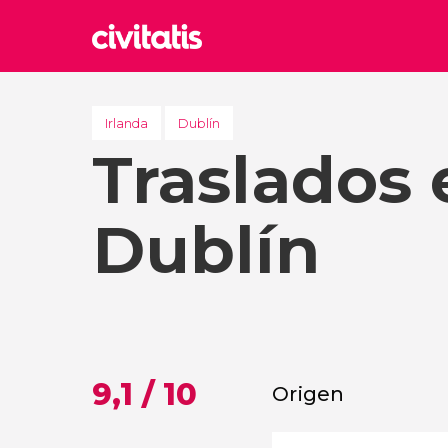
Rom
Italia
Irlanda
Dublín
Traslados 
Lond
Reino 
Edim
Dublín
Reino 
Marr
Marrue
Esta
Turquía
9,1 / 10
Origen