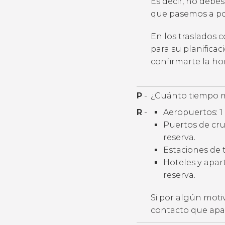
Es decir, no debes
que pasemos a por
En los traslados 
para su planifica
confirmarte la h
P
-
¿Cuánto tiempo m
R
-
Aeropuertos: 1 
Puertos de cruc
reserva.
Estaciones de t
Hoteles y apart
reserva.
Si por algún moti
contacto que apar