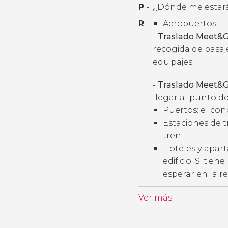
P
-
¿Dónde me estará
R
-
Aeropuertos:
-
Traslado Meet&G
recogida de pasaj
equipajes.
-
Traslado Meet&G
llegar al punto de
Puertos: el con
Estaciones de t
tren.
Hoteles y apart
edificio. Si tie
esperar en la r
Ver más