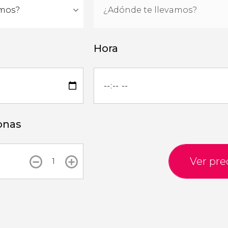
Hora
onas
Ver pre