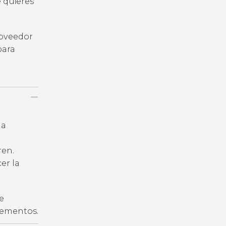
e quieres
roveedor
para
la
ren.
er la
e
plementos.