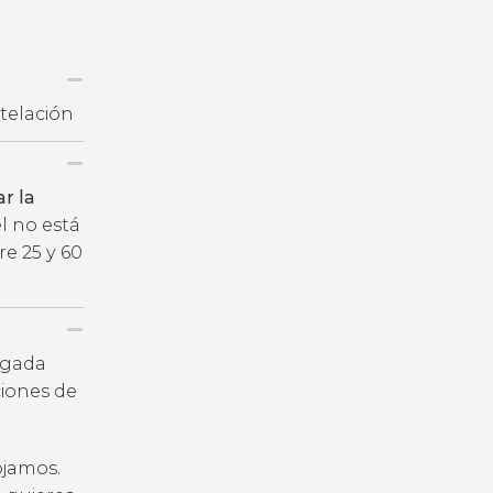
telación
r la
el no está
re 25 y 60
legada
iones de
ojamos.