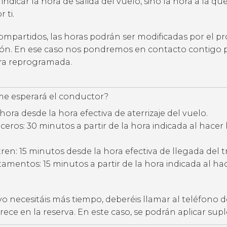
 indicar la hora de salida del vuelo, sino la hora a la qu
 ti.
compartidos, las horas podrán ser modificadas por el p
ción. En ese caso nos pondremos en contacto contigo 
ora reprogramada.
e esperará el conductor?
hora desde la hora efectiva de aterrizaje del vuelo.
eros: 30 minutos a partir de la hora indicada al hacer 
ren: 15 minutos desde la hora efectiva de llegada del t
amentos: 15 minutos a partir de la hora indicada al hac
vo necesitáis más tiempo, deberéis llamar al teléfono d
ece en la reserva. En este caso, se podrán aplicar su