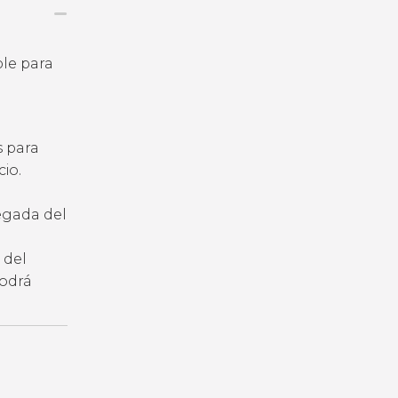
ble para
s para
io.
legada del
 del
podrá