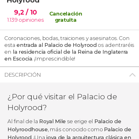
9,2
/ 10
Cancelación
1.139
opiniones
gratuita
Coronaciones, bodas, traiciones y asesinatos. Con
esta
entrada al Palacio de Holyrood
os adentraréis
en
la residencia oficial de la Reina de Inglaterra
en Escocia
. ¡Imprescindible!
DESCRIPCIÓN
¿Por qué visitar el Palacio de
Holyrood?
Al final de la
Royal Mile
se erige el
Palacio de
Holyroodhouse
, más conocido como
Palacio de
Holyrood
. ¡Una
joya de la arquitectura clásica en