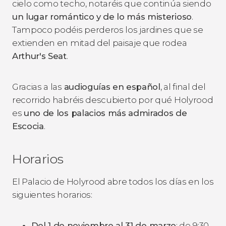
cielo como techo, notaréis que continúa siendo
un lugar romántico y de lo más misterioso
.
Tampoco podéis perderos los jardines que se
extienden en mitad del paisaje que rodea
Arthur's Seat
.
Gracias a las
audioguías en español
, al final del
recorrido habréis descubierto por qué Holyrood
es
uno de los palacios más admirados de
Escocia
.
Horarios
El Palacio de Holyrood abre todos los días en los
siguientes horarios:
Del 1 de noviembre al 31 de marzo
: de 9:30