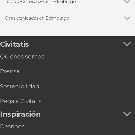
Castillo de Edimburgo
Tipos de actividades en Edimburgo
Cementerio Greyfriar
Ver todas
Visitas guiadas en Edimburgo
Palacio de Holyrood
Free tours en Edimburgo
Otras actividades en Edimburgo
Excursiones de un día desde Edimburgo
Ver todas
Excursión al Lago Ness, Highlands e Inverness
Circuitos por Escocia desde Edimburgo
Ruta de Outlander por Escocia
Gastronomía en Edimburgo
Free tour de los fantasmas de Edimburgo
Civitatis
Tour de 3 días por las Highlands y la isla de Skye
Quiénes somos
Tour de 2 días por las Highlands y la isla de Skye
Tren de Harry Potter
Prensa
Autobús turístico de Edimburgo, Big Bus
Senderismo por Arthur's Seat
Royal Edinburgh Ticket
Sostenibilidad
Autobús turístico de Edimburgo, City
Sightseeing
Regala Civitatis
Inspiración
Destinos