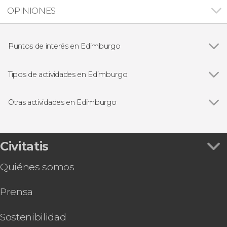
OPINIONES
Puntos de interés en Edimburgo
Ver todas
Royal Mile
Castillo de Edimburgo
Tipos de actividades en Edimburgo
Cementerio Greyfriar
Ver todas
Visitas guiadas en Edimburgo
Palacio de Holyrood
Free tours en Edimburgo
Otras actividades en Edimburgo
Excursiones de un día desde Edimburgo
Ver todas
Excursión al Lago Ness, Highlands e Inverness
Circuitos por Escocia desde Edimburgo
Ruta de Outlander por Escocia
Gastronomía en Edimburgo
Tour de 3 días por las Highlands y la isla de Skye
Civitatis
Tour de 2 días por las Highlands y la isla de Skye
Quiénes somos
Tren de Harry Potter
Autobús turístico de Edimburgo, Big Bus
Prensa
Autobús turístico de Edimburgo, City
Sightseeing
Senderismo por Arthur's Seat
Sostenibilidad