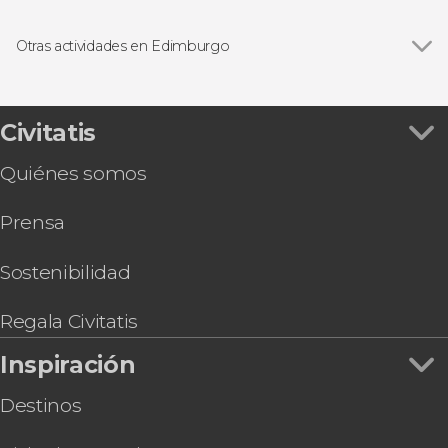
Cementerio Greyfriar
Ver todas
Visitas guiadas en Edimburgo
Palacio de Holyrood
Free tours en Edimburgo
Otras actividades en Edimburgo
Excursiones de un día desde Edimburgo
Ver todas
Excursión al Lago Ness, Highlands e Inverness
Circuitos por Escocia desde Edimburgo
Ruta de Outlander por Escocia
Gastronomía en Edimburgo
Free tour de los fantasmas de Edimburgo
Civitatis
Tour de 3 días por las Highlands y la isla de Skye
Quiénes somos
Tour de 2 días por las Highlands y la isla de Skye
Tren de Harry Potter
Prensa
Autobús turístico de Edimburgo, Big Bus
Senderismo por Arthur's Seat
Royal Edinburgh Ticket
Sostenibilidad
Autobús turístico de Edimburgo, City
Sightseeing
Regala Civitatis
Inspiración
Destinos