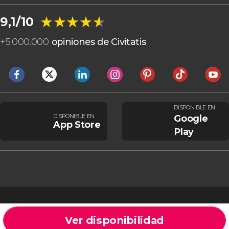
★★★★★
★★★★★
9,1/10
+
5.000.000
opiniones de Civitatis
DISPONIBLE EN
DISPONIBLE EN
Google
App Store
Play
Ver disponibilidad
Cookies
Condiciones generales
Aviso legal
Política de privacidad