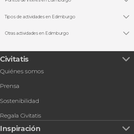
Ver todas
Royal Mile
Castillo de Edimburgo
Tipos de actividades en Edimburgo
Cementerio Greyfriar
Ver todas
Visitas guiadas en Edimburgo
Palacio de Holyrood
Free tours en Edimburgo
Otras actividades en Edimburgo
Excursiones de un día desde Edimburgo
Ver todas
Excursión al Lago Ness, Highlands e Inverness
Circuitos por Escocia desde Edimburgo
Ruta de Outlander por Escocia
Gastronomía en Edimburgo
Free tour de los fantasmas de Edimburgo
Civitatis
Tour de 3 días por las Highlands y la isla de Skye
Quiénes somos
Tour de 2 días por las Highlands y la isla de Skye
Tren de Harry Potter
Prensa
Autobús turístico de Edimburgo, Big Bus
Senderismo por Arthur's Seat
Royal Edinburgh Ticket
Sostenibilidad
Autobús turístico de Edimburgo, City
Sightseeing
Regala Civitatis
Inspiración