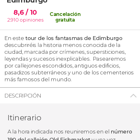
8,6
/ 10
Cancelación
2.910
opiniones
gratuita
En este
tour de los fantasmas de Edimburgo
descubriréis la historia menos conocida de la
ciudad, marcada por crímenes, supersticiones,
leyendas y sucesos inexplicables. Pasearemos
por callejones escondidos, antiguos edificios,
pasadizos subterráneos y uno de los cementerios
más famosos del mundo.
DESCRIPCIÓN
Itinerario
A la hora indicada nos reuniremos en el
número
190 del callejón Old Fishmarket
y una vez