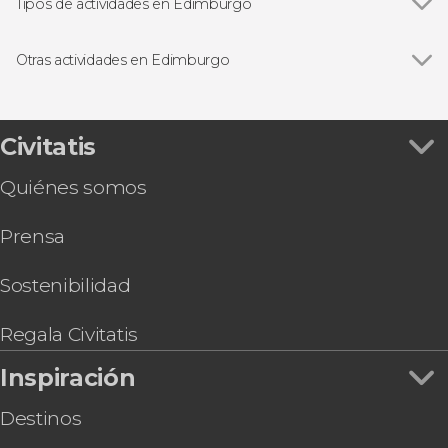
Castillo de Edimburgo
Tipos de actividades en Edimburgo
Cementerio Greyfriar
Ver todas
Visitas guiadas en Edimburgo
Palacio de Holyrood
Free tours en Edimburgo
Otras actividades en Edimburgo
Excursiones de un día desde Edimburgo
Ver todas
Excursión al Lago Ness, Highlands e Inverness
Circuitos por Escocia desde Edimburgo
Ruta de Outlander por Escocia
Gastronomía en Edimburgo
Free tour de los fantasmas de Edimburgo
Civitatis
Tour de 3 días por las Highlands y la isla de Skye
Quiénes somos
Tour de 2 días por las Highlands y la isla de Skye
Tren de Harry Potter
Prensa
Autobús turístico de Edimburgo, Big Bus
Autobús turístico de Edimburgo, City
Sightseeing
Sostenibilidad
Senderismo por Arthur's Seat
Royal Edinburgh Ticket
Regala Civitatis
Inspiración
Destinos