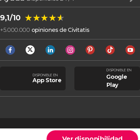
★★★★★
★★★★★
9,1/10
+
5.000.000
opiniones de Civitatis
DISPONIBLE EN
DISPONIBLE EN
Google
App Store
Play
Ver disponibilidad