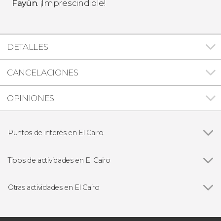
Fayún
. ¡Imprescindible!
DETALLES
CANCELACIONES
OPINIONES
Puntos de interés en El Cairo
Ver todas
Jan el-Jalili
Mezquita de Muhammad Alí
Tipos de actividades en El Cairo
Iglesia Colgante
Ver todas
Visitas guiadas y free tours
Río Nilo
Viajes a Egipto con todo incluido desde El Cairo
Otras actividades en El Cairo
Gran Museo Egipcio
Excursiones de un día desde El Cairo
Ver todas
Tour en quad por las pirámides de Giza
Desierto Blanco de Egipto
Crucero por el Nilo con cena y espectáculo