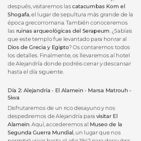
después, visitaremos las
catacumbas Kom el
Shogafa
, el lugar de sepultura más grande de la
época grecorromana. También conoceremos
las
ruinas arqueológicas del Serapeum
. ¿Sabíais
que este templo fue levantado para honrar al
Dios de Grecia y Egipto
? Os contaremos todos
los detalles. Finalmente, os llevaremos al hotel
de Alejandría donde podréis cenar y descansar
hasta el día siguiente.
Día 2: Alejandría - El Alamein - Marsa Matrouh -
Siwa
Disfrutaremos de un rico desayuno y nos
despediremos de Alejandría para
visitar El
Alamein
. Aquí, accederemos al
Museo de la
Segunda Guerra Mundial
, un lugar que nos
permitirá viajar hasta el año 1942 para descubrir