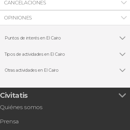
CANCELACIONES
OPINIONES
Puntos de interés en El Cairo
Ver todas
Jan el-Jalili
Mezquita de Muhammad Alí
Tipos de actividades en El Cairo
Iglesia Colgante
Ver todas
Visitas guiadas y free tours
Río Nilo
Viajes a Egipto con todo incluido desde El Cairo
Otras actividades en El Cairo
Gran Museo Egipcio
Excursiones de un día desde El Cairo
Ver todas
Tour en quad por las pirámides de Giza
Desierto Blanco de Egipto
Crucero por el Nilo con cena y espectáculo
Tour por el Museo de la Civilización Egipcia con
Civitatis
entradas + Traslado desde el hotel
Quiénes somos
Tour gastronómico por El Cairo
Free tour por las pirámides de Giza y la Esfinge
Prensa
El Cairo al completo en 4 o 5 días
Espectáculo de Derviches con cena