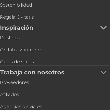
Tour en kayak por el río Nilo
Sostenibilidad
Paseo privado en avioneta por las pirámides de
Giza y El Cairo
Regala Civitatis
Excursión de 2 días a Menia
Inspiración
Destinos
Civitatis Magazine
Guías de viajes
Trabaja con nosotros
Proveedores
Afiliados
Agencias de viajes