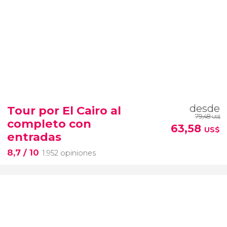
desde
Tour por El Cairo al
79,48
US$
completo con
63,58
US$
entradas
8,7
/ 10
1.952 opiniones