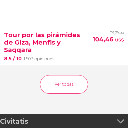
119,79
Tour por las pirámides
US$
104,46
US$
de Giza, Menfis y
Saqqara
8,5
/ 10
1.507 opiniones
Ver todas
Civitatis