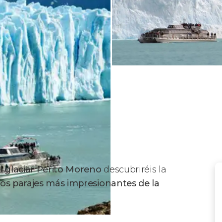
l glaciar Perito Moreno
descubriréis la
os parajes más impresionantes de la