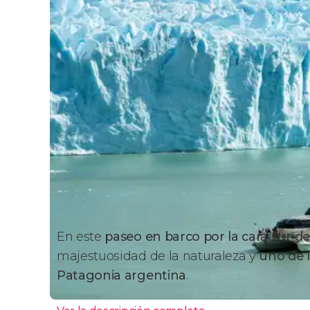
En este
paseo en barco por la cara sur de
majestuosidad de la naturaleza y
uno de l
Patagonia argentina
.