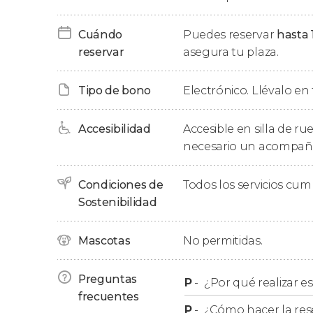
Durante el proceso de reserva, se os pedirá u
Cuándo
Puedes reservar
hasta 
obligatorio para que la reserva quede confirm
reservar
asegura tu plaza.
Tipo de bono
Electrónico. Llévalo en 
Accesibilidad
Accesible en silla de ru
necesario un acompañan
Condiciones de
Todos los servicios cu
Sostenibilidad
Mascotas
No permitidas.
Preguntas
P
-
¿Por qué realizar es
frecuentes
P
-
¿Cómo hacer la res