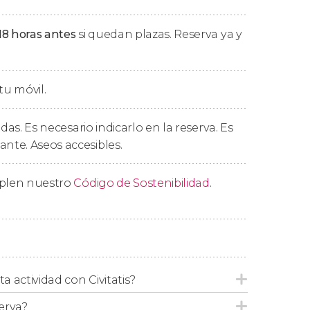
na
foto del pasaporte
. El envío de la foto es
18 horas antes
si quedan plazas. Reserva ya y
ada.
tu móvil.
edas. Es necesario indicarlo en la reserva. Es
te. Aseos accesibles.
mplen nuestro
Código de Sostenibilidad
.
ta actividad con Civitatis?
erva?