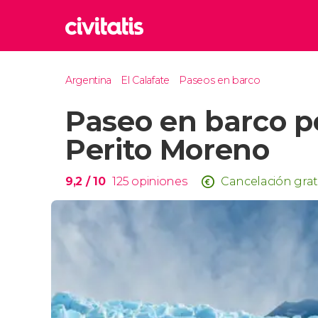
Rom
Argentina
El Calafate
Paseos en barco
Italia
Paseo en barco po
Lond
Reino 
Perito Moreno
Edim
Reino 
9,2
/ 10
125
opiniones
Cancelación grat
Marr
Marrue
Esta
Turquía