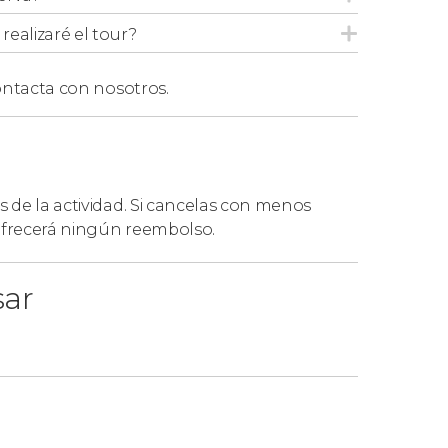
ealizaré el tour?
ntacta con nosotros.
s de la actividad. Si cancelas con menos
 ofrecerá ningún reembolso.
sar