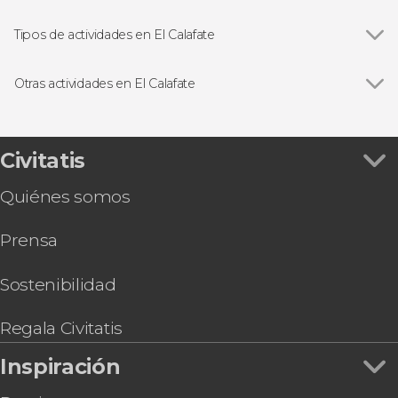
Ver todas
Parque Nacional Los Glaciares
Glaciar Perito Moreno
Tipos de actividades en El Calafate
Ver todas
Excursiones de un día
Senderismo / Trekking
Otras actividades en El Calafate
Paseos en barco
Ver todas
Tour en 4x4 por el lago Argentino
Visitas guiadas y free tours
Entrada al Glaciarium
Entrada a un Ice Bar
Civitatis
Observación de estrellas en El Calafate
Quiénes somos
Tour en kayak por el glaciar Perito Moreno
Tour en kayak por el río Santa Cruz
Prensa
Tour en buggy por el cerro Huyliche
Tour en 4x4 por la Estancia Cristina
Tour privado en bicicleta por la estancia 25 de
Sostenibilidad
mayo
Paseo en avioneta por el Parque Nacional de los
Regala Civitatis
Glaciares
Inspiración