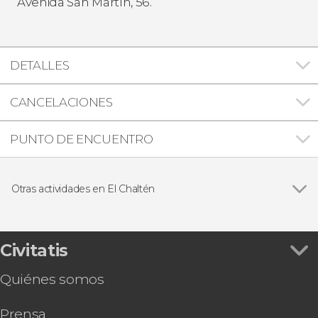
Avenida San Martín, 56.
DETALLES
CANCELACIONES
PUNTO DE ENCUENTRO
Otras actividades en El Chaltén
Ver todas
Crucero por el lago Viedma
Excursión al Lago del Desierto por libre
Senderismo por la Laguna Torre
Civitatis
Trekking por el glaciar Cagliero
Quiénes somos
Excursión al Lago del Desierto
Trekking de 2 días por el monte Fitz Roy
Prensa
Tour gastronómico por El Chaltén