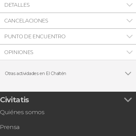
DETALLES
CANCELACIONES
PUNTO DE ENCUENTRO
OPINIONES
Otras actividades en El Chaltén
Ver todas
Crucero por el lago Viedma
Excursión al Lago del Desierto por libre
Senderismo por la Laguna Torre
Civitatis
Trekking por el glaciar Cagliero
Quiénes somos
Tour en kayak por el río de las Vueltas
Excursión al Lago del Desierto
Prensa
Tour gastronómico por El Chaltén