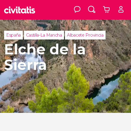
España
Castilla-La Mancha
Albacete Provincia
Elche de la
Sierra