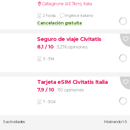
Caltagirone (43.7km)
,
Italia
2 horas
Inglés e italiano
Cancelación gratuita
Seguro de viaje Civitatis
8,1
/ 10
3.276 opiniones
3 - 31d
Tarjeta eSIM Civitatis Italia
7,9
/ 10
110 opiniones
7 - 30d
5 actividades
Mostrando 1-5