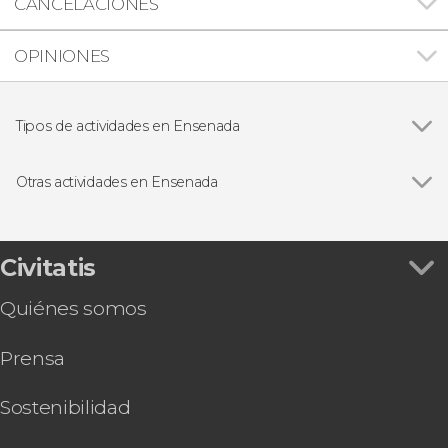
CANCELACIONES
OPINIONES
Tipos de actividades en Ensenada
Gastronomía y enoturismo
Otras actividades en Ensenada
Ver todas
Excursión a La Bufadora
Tour en kayak por La Bufadora
Civitatis
Quiénes somos
Prensa
Sostenibilidad